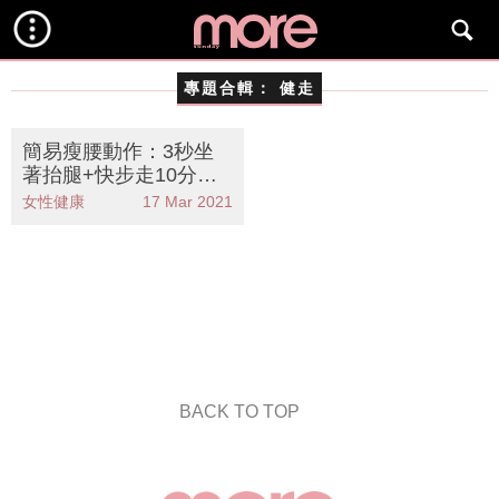
專題合輯：
健走
簡易瘦腰動作：3秒坐
著抬腿+快步走10分鐘
日素人1個月腰幼15cm
女性健康
17 Mar 2021
BACK TO TOP