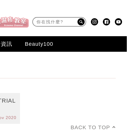
活資訊
Beauty100
RIAL
ov 2020
BACK TO TOP