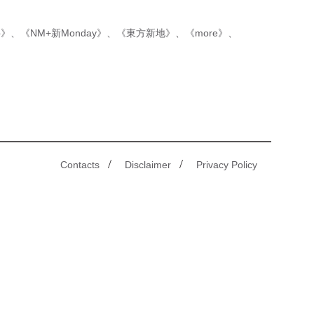
p》
、
《NM+新Monday》
、
《東方新地》
、
《more》
、
/
/
Contacts
Disclaimer
Privacy Policy