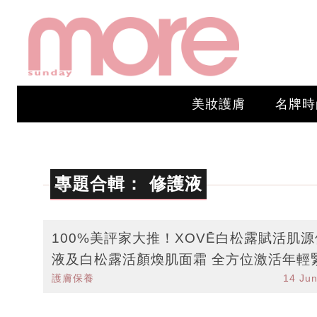
美妝護膚
名牌時
專題合輯：
修護液
100%美評家大推！XOVĒ白松露賦活肌
液及白松露活顏煥肌面霜 全方位激活年輕
護膚保養
14 Ju
美肌