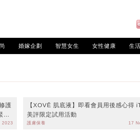
尚
婚嫁企劃
智慧女生
女性健康
生
源修護
【XOVĒ 肌底液】即看會員用後感心得 iT
緊緻
美評限定試用活動
n 2023
護膚保養
17 N