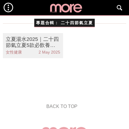
專題合輯：
二十四節氣立夏
立夏湯水2025｜二十四
節氣立夏5款必飲養生
湯水推薦！補腎助肝/寧
女性健康
2 May 2025
心安神
BACK TO TOP