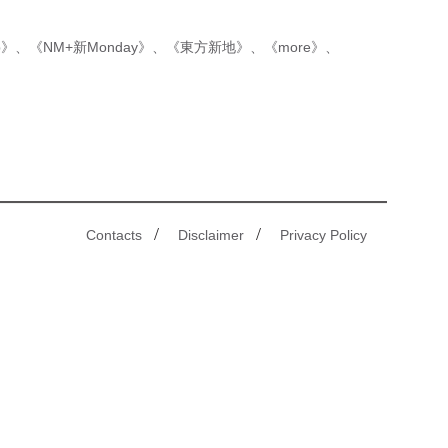
p》
、
《NM+新Monday》
、
《東方新地》
、
《more》
、
/
/
Contacts
Disclaimer
Privacy Policy