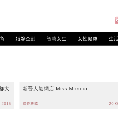
尚
婚嫁企劃
智慧女生
女性健康
生
》都大
新晉人氣網店 Miss Moncur
c 2015
購物攻略
20 O