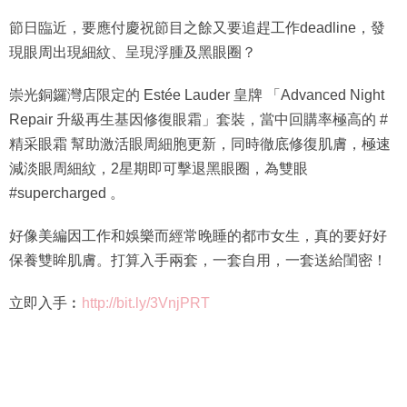
節日臨近，要應付慶祝節目之餘又要追趕工作deadline，發
現眼周出現細紋、呈現浮腫及黑眼圈？
崇光銅鑼灣店限定的 Estée Lauder 皇牌 「Advanced Night
Repair 升級再生基因修復眼霜」套裝，當中回購率極高的 #
精采眼霜 幫助激活眼周細胞更新，同時徹底修復肌膚，極速
減淡眼周細紋，2星期即可擊退黑眼圈，為雙眼
#supercharged 。
好像美編因工作和娛樂而經常晚睡的都巿女生，真的要好好
保養雙眸肌膚。打算入手兩套，一套自用，一套送給閨密！
立即入手︰
http://bit.ly/3VnjPRT