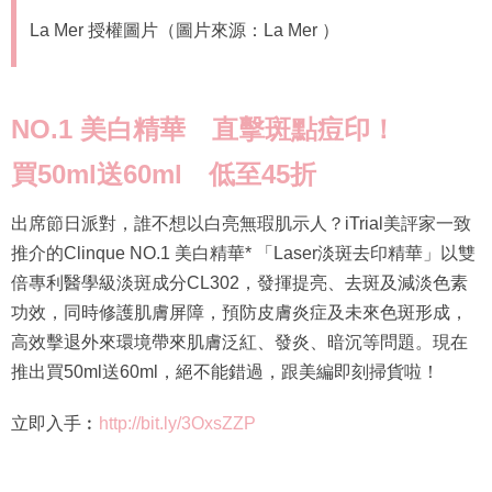
La Mer 授權圖片（圖片來源：La Mer ）
NO.1
美白精華 直擊斑點痘印！
買
50ml
送
60ml
低至
45
折
出席節日派對，誰不想以白亮無瑕肌示人？iTrial美評家一致
推介的Clinque NO.1 美白精華* 「Laser淡斑去印精華」以雙
倍專利醫學級淡斑成分CL302，發揮提亮、去斑及減淡色素
功效，同時修護肌膚屏障，預防皮膚炎症及未來色斑形成，
高效擊退外來環境帶來肌膚泛紅、發炎、暗沉等問題。現在
推出買50ml送60ml，絕不能錯過，跟美編即刻掃貨啦！
立即入手︰
http://bit.ly/3OxsZZP