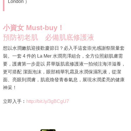
London ）
小資女
Must-buy
！
預防初老肌 必備肌底修護液
想以水潤嫩肌迎接歡慶節日？必入手這套崇光感謝祭限量套
裝。一套 4 件的 La Mer 水潤亮澤組合，全方位照顧肌膚需
要，護膚第一步是以 昇華版肌底修護液一拍傾注海洋滋養，
更可搭配 潔面泡沫，眼部精華乳霜及水潤保濕乳液，從潔
面、亮眼到潤膚，肌底煥發青春氣息，展現水潤柔亮的健康
神采！
立即入手︰
http://bit.ly/3gBCgU7