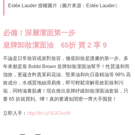
Estée Lauder 授權圖片（圖片來源：Estée Lauder）
必備！深層潔面第一步
皇牌卸妝潔面油 65折 買 2 享 9
不論是日常妝容或派對妝容，徹底卸妝是護膚的第一步。多
年來都是靠 Bobbi Brown 皇牌卸妝潔面油幫手！性質溫和而
強效，更蘊含矜貴茉莉花油、堅果油和向日葵精油等 98% 高
效成分，水感質地絲滑易推，即可輕鬆溶解長效彩妝和污
垢，同時滋養肌膚！現在推出皇牌紓緩卸妝潔面油套裝，只
要 65 折就買到。嘩！真的要通知閨密一齊大手囤貨！
立即入手︰
http://bit.ly/3GIOuoW