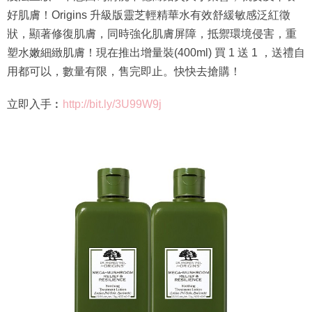
好肌膚！Origins 升級版靈芝輕精華水有效舒緩敏感泛紅徵
狀，顯著修復肌膚，同時強化肌膚屏障，抵禦環境侵害，重
塑水嫩細緻肌膚！現在推出增量裝(400ml) 買 1 送 1 ，送禮自
用都可以，數量有限，售完即止。快快去搶購！
立即入手︰
http://bit.ly/3U99W9j