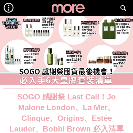
SOGO 感謝祭 Last Call！Jo
Malone London、La Mer、
Clinque、Origins、Estée
Lauder、Bobbi Brown 必入清單