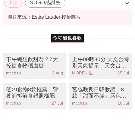
Tag
SOGO感謝祭
SOGO Thankful Weeks
圖片來源：Estée Lauder 授權圖片
SOGO Thankful Weeks 2022
你可能也喜歡
下午總想飲甜嘢？7大
上午09時30分 天文台特
控糖食物穩血糖
別天氣提示：天文台發
出特別天氣提示香港廣
mcchan
3 Aug
MORE - 生活品味
15 Jul
泛地區可能受大雨影響
低GI食物8款推薦丨營
宮脇咲良日韓妝感丨8
養師拆解食錯照樣肥
款「甜而不膩」唇色推
薦！彩妝師教路擺脫稚
mcchan
27 Jul
mcchan
16 Jul
氣感畫出高級女團妝