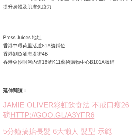
提升身體及肌膚免疫力！
Press Juices 地址：
香港中環荷里活道81A號鋪位
香港鰂魚涌海堤街4B
香港尖沙咀河內道18號K11藝術購物中心B101A號鋪
延伸閱讀：
JAMIE OLIVER彩虹飲食法 不戒口瘦26
磅
HTTP://GOO.GL/A3YFR6
5分鐘搞掂長髮 6大懶人 髮型 示範