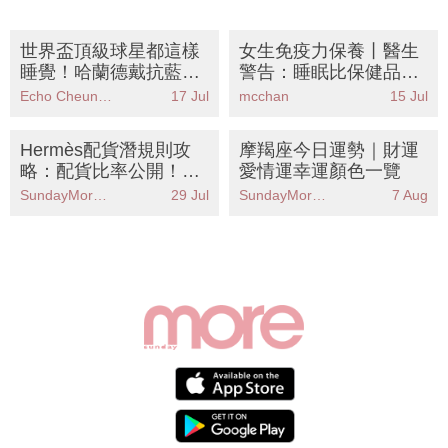
世界盃頂級球星都這樣
女生免疫力保養丨醫生
睡覺！哈蘭德戴抗藍光
警告：睡眠比保健品更
眼鏡、梅西一天睡超過
重要！公開10大超強抗
Echo Cheung（SundayMore編輯部）
17 Jul
mcchan
15 Jul
10小時
發炎食物清單
Hermès配貨潛規則攻
摩羯座今日運勢｜財運
略：配貨比率公開！這
愛情運幸運顏色一覽
3款最難買 附必買手袋
SundayMore編輯部
29 Jul
SundayMore編輯部
7 Aug
推薦