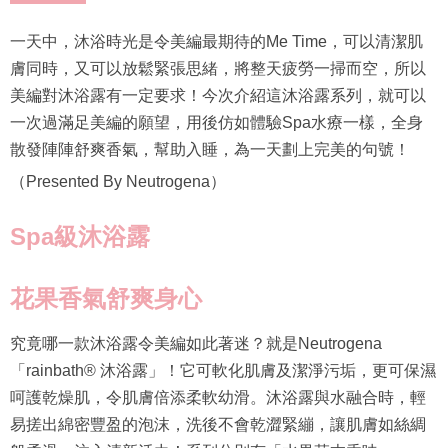
一天中，沐浴時光是令美編最期待的Me Time，可以清潔肌
膚同時，又可以放鬆緊張思緒，將整天疲勞一掃而空，所以
美編對沐浴露有一定要求！今次介紹這沐浴露系列，就可以
一次過滿足美編的願望，用後仿如體驗Spa水療一樣，全身
散發陣陣舒爽香氣，幫助入睡，為一天劃上完美的句號！
（Presented By Neutrogena）
Spa級沐浴露
花果香氣舒爽身心
究竟哪一款沐浴露令美編如此著迷？就是Neutrogena
「rainbath® 沐浴露」！它可軟化肌膚及潔淨污垢，更可保濕
呵護乾燥肌，令肌膚倍添柔軟幼滑。沐浴露與水融合時，輕
易搓出綿密豐盈的泡沫，洗後不會乾澀緊繃，讓肌膚如絲綢