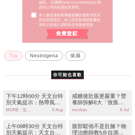
細則。 請瀏覽(
nmg.com.hk/privacy
) 閱
讀本公司的私隱政策聲明。
本人願意接收新傳媒集團的最新消息及
其他宣傳資訊，本人同意新傳媒集團使
用本人的個人資料於任何推廣用途。
Tag
Neutrogena
保濕
你可能也喜歡
下午12時00分 天文台特
戒糖後肚脹更嚴重？營
別天氣提示：熱帶風暴
養師拆解8大「致脹」
鯨魚對本港威脅不大未
代糖陷阱丨附2款簡易
MORE - 生活品味
5 Aug
mcchan
9 Jul
來數日天氣酷熱
消滯飲品KO胃氣
上午09時30分 天文台特
腹部鬆弛不是肚腩？物
別天氣提示：天文台發
理治療師教5步自測腹