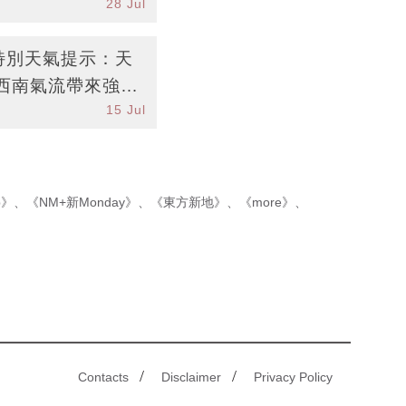
28 Jul
台特別天氣提示：天
西南氣流帶來強降
15 Jul
p》
、
《NM+新Monday》
、
《東方新地》
、
《more》
、
/
/
Contacts
Disclaimer
Privacy Policy