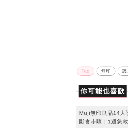
Tag
無印
護
你可能也喜歡
Muji無印良品1
斷食步驟：1週急