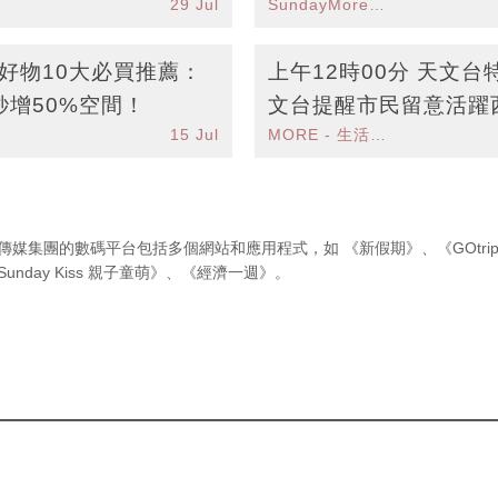
29 Jul
SundayMore編輯部
行好物10大必買推薦：
上午12時00分 天文
增50%空間！
文台提醒市民留意活躍
15 Jul
MORE - 生活品味
雨
傳媒集團的數碼平台包括多個網站和應用程式，如
《新假期》
、
《GOtri
Sunday Kiss 親子童萌》
、
《經濟一週》
。