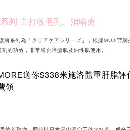
膚系列 主打收毛孔、消暗瘡
I護膚系列為「クリアケアシリーズ」，根據MUJI官
粉刺的功效，非常適合暗瘡肌及油性肌使用。
ORE送你$338米施洛體重肝脂評
費領
水果的萃取物，同時以日本深山洞穴天然水打造，成分