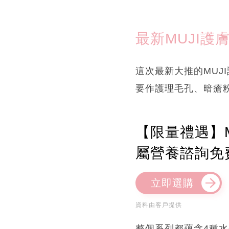
最新MUJI護
這次最新大推的MUJ
要作護理毛孔、暗瘡
【限量禮遇】M
屬營養諮詢免
立即選購
資料由客戶提供
整個系列都蘊含4種