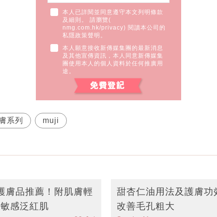
本人已詳閱並同意遵守本文列明條款
及細則。 請瀏覽(
nmg.com.hk/privacy
) 閱讀本公司的
私隱政策聲明。
本人願意接收新傳媒集團的最新消息
及其他宣傳資訊，本人同意新傳媒集
團使用本人的個人資料於任何推廣用
途。
膚系列
muji
4大護膚品推薦！附肌膚輕
甜杏仁油用法及護膚功
救敏感泛紅肌
改善毛孔粗大