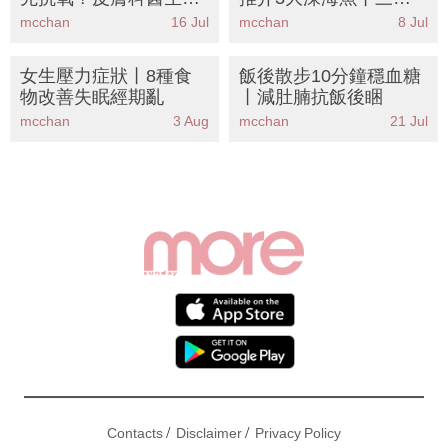
構正確順序＋10大超級
魚鯖魚沙甸魚功效比拼
mcchan
16 Jul
mcchan
8 Jul
抗氧化食物
（附懶人食譜）
女生壓力症狀丨8種食
飯後散步10分鐘穩血糖
物改善失眠經期亂
丨減肚腩抗飯後睏
mcchan
3 Aug
mcchan
21 Jul
/
/
Contacts
Disclaimer
Privacy Policy