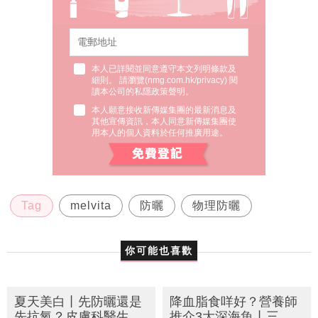
本人已詳閱並同意遵守本文列明條款及
細則。 請瀏覽(
nmg.com.hk/privacy
) 閱
讀本公司的私隱政策聲明。
本人願意接收新傳媒集團的最新消息及
其他宣傳資訊，本人同意新傳媒集團使
用本人的個人資料於任何推廣用途。
Tag
melvita
防曬
物理防曬
你可能也喜歡
夏天美白丨先防曬還是
降血脂食咩好？營養師
先抗氧？皮膚科醫生解
推介3大深海魚丨三文