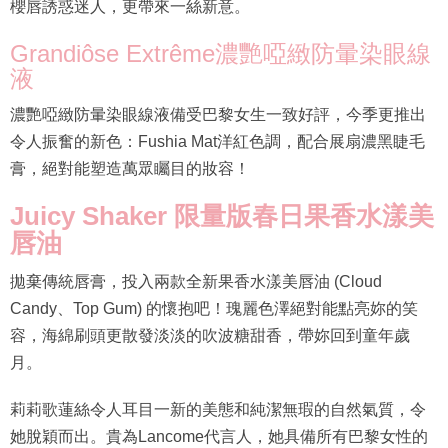
櫻唇誘惑迷人，更帶來一絲新意。
Grandiôse Extrême濃艷啞緻防暈染眼線
液
濃艷啞緻防暈染眼線液備受巴黎女生一致好評，今季更推出
令人振奮的新色：Fushia Mat洋紅色調，配合展扇濃黑睫毛
膏，絕對能塑造萬眾矚目的妝容！
Juicy Shaker 限量版春日果香水漾美
唇油
拋棄傳統唇膏，投入兩款全新果香水漾美唇油 (Cloud
Candy、Top Gum) 的懷抱吧！瑰麗色澤絕對能點亮妳的笑
容，海綿刷頭更散發淡淡的吹波糖甜香，帶妳回到童年歲
月。
莉莉歌蓮絲令人耳目一新的美態和純潔無瑕的自然氣質，令
她脫穎而出。貴為Lancome代言人，她具備所有巴黎女性的