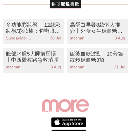
你可能也喜歡
多功能彩妝盤｜ 12款彩
高蛋白早餐8款懶人推
妝盤/彩妝棒：包辦眼
介丨外食女生穩血糖抗
影/胭脂/唇彩！旅行化
餓攻略
SundayMore編輯部
30 Jul
mcchan
3 Aug
妝必備
臉部水腫5大睡前習慣
飯後血糖波動丨10分鐘
丨中西醫教路急救消腫
散步穩血糖3招
mcchan
3 Aug
mcchan
21 Jul