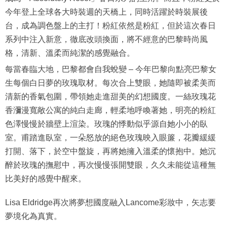
今年登上全球各大時裝週的天橋上，同時活躍於時裝展後
台，成為調色盤上的主打！粉紅依然是粉紅，但於這次春日
系列中注入新意，徹底改頭換面，將不經意的巴黎時尚風
格，清新、溫柔而純潔的感覺融合。
每當春臨大地，巴黎都會自我蛻變 – 今年巴黎向點亮巴黎女
生每個白日夢的玫瑰取材。每次合上雙眼，她隨即被柔美而
清新的香氣包圍，帶領她走進甜美的幻想國度。一絲玫瑰花
香瀰漫寬敞公寓的純白走廊，輕柔地呼喚著她，明亮的粉紅
色澤慢慢於牆壁上渲染。玫瑰的悸動似乎源自她小小的臥
室。甫踏進臥室，一朵怒放的絕色玫瑰映入眼簾，花瓣緩緩
打開、落下，於空中盤旋，再將她擁入溫柔的懷抱中。她沉
醉於玫瑰的撫慰中，再次慢慢張開雙眼，久久未能從這種無
比美好的感覺中醒來。
Lisa Eldridge再次將夢想國度融入Lancome彩妝中，矢志要
夢境化為真實。