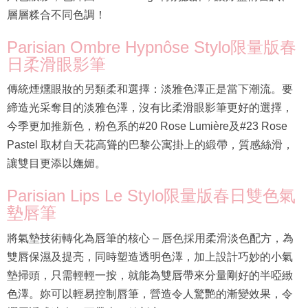
層層糅合不同色調！
Parisian Ombre Hypnôse Stylo限量版春
日柔滑眼影筆
傳統煙燻眼妝的另類柔和選擇：淡雅色澤正是當下潮流。要
締造光采奪目的淡雅色澤，沒有比柔滑眼影筆更好的選擇，
今季更加推新色，粉色系的#20 Rose Lumière及#23 Rose
Pastel 取材自天花高聳的巴黎公寓掛上的緞帶，質感絲滑，
讓雙目更添以嫵媚。
Parisian Lips Le Stylo限量版春日雙色氣
墊唇筆
將氣墊技術轉化為唇筆的核心 – 唇色採用柔滑淡色配方，為
雙唇保濕及提亮，同時塑造透明色澤，加上設計巧妙的小氣
墊掃頭，只需輕輕一按，就能為雙唇帶來分量剛好的半啞緻
色澤。妳可以輕易控制唇筆，營造令人驚艷的漸變效果，令