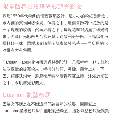
限量版春日玫瑰光影連光影掃
採用1950年代粉餅的懷舊弧形設計，這小小的粉紅首飾盒，
跟内裡的寶物同樣珍貴。乍看之下，這個首飾箱中綻放的是
一朵瑰麗的玫瑰，然而細看之下，每塊花瓣都沾滿了珠光粉
末，將奪目光彩融會含蓄細膩，達致完美平衡。只需以化妝
掃輕輕一抹，閃爍珠光隨即令肌膚散發光芒 ── 而所用的化
妝掃亦大有學問。
Parisian Kabuki化妝掃經過特別設計，只需輕輕一點，就能
沾取適量的提亮粉末，輕掃於前額、鼻樑、顴骨上方、下
巴、頸部及鎖骨，臉龐輪廓瞬間變得深邃立體，沐浴於光芒
之中，令肌膚光彩照人。
Cushion 氣墊粉底
巴黎女郎總是在不斷追尋低調自然的妝容，因而愛上
Lancome星級粉底瞬白無瑕氣墊粉底。這款氣墊粉底能讓美