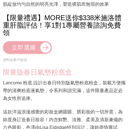
肌綻放均勻自然的明亮光澤，塑造裸肌而無瑕的效果
【限量禮遇】MORE送你$338米施洛體
重肝脂評估！享1對1專屬營養諮詢免費
領
立即選購
資料由客戶提供
限量版春日氣墊粉底盒
Lancome 粉底 設計出春日特別版氣墊粉底粉盒，裝載方便攜
帶的清爽粉底液氣墊，令系列和諧完滿，這件限量產品定必
為女性所追捧。
這款洋溢浪漫感覺的彩妝盒網羅眼、唇彩妝的一切所需，為
妳度身訂造春日妝容！内含鮮艷、淡雅、柔美及清新兼備的
六色眼影，色澤由Lisa Eldridge特別設計，讓妳盡情嘗試、