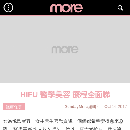
HIFU 醫學美容 療程全面睇
SundayMore編輯部
Oct 16 2017
護膚保養
女為悅己者容，女生天生喜歡貪靚，個個都希望變得愈來愈
靚， 醫學美容 快見效又持久，所以一直大受歡迎，新技術