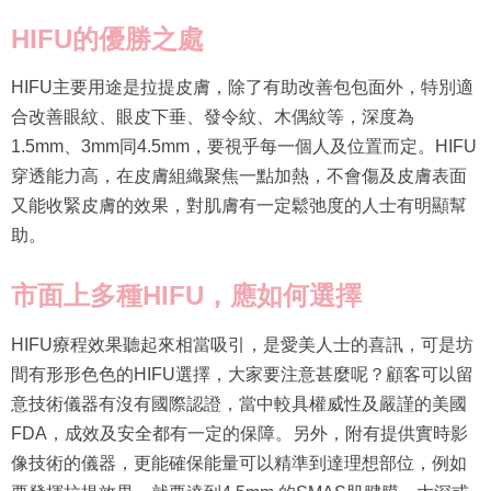
HIFU
的
優勝之處
HIFU主要用途是拉提皮膚，除了有助改善包包面外，特別適
合改善眼紋、眼皮下垂、發令紋、木偶紋等，深度為
1.5mm、3mm同4.5mm，要視乎每一個人及位置而定。HIFU
穿透能力高，在皮膚組織聚焦一點加熱，不會傷及皮膚表面
又能收緊皮膚的效果，對肌膚有一定鬆弛度的人士有明顯幫
助。
市面上多種
HIF
U
，
應
如何選擇
HIFU療程效果聽起來相當吸引，是愛美人士的喜訊，可是坊
間有形形色色的HIFU選擇，大家要注意甚麼呢？顧客可以留
意技術儀器有沒有國際認證，當中較具權威性及嚴謹的美國
FDA，成效及安全都有一定的保障。另外，附有提供實時影
像技術的儀器，更能確保能量可以精準到達理想部位，例如