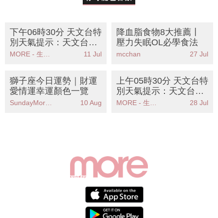
下午06時30分 天文台特
降血脂食物8大推薦丨
別天氣提示：天文台提
壓力失眠OL必學食法
醒高溫天氣持續市民需
MORE - 生活品味
11 Jul
mcchan
27 Jul
注意健康
獅子座今日運勢｜財運
上午05時30分 天文台特
愛情運幸運顏色一覽
別天氣提示：天文台提
醒珠江口雨區逐漸靠近
SundayMore編輯部
10 Aug
MORE - 生活品味
28 Jul
市民需注意天氣變化