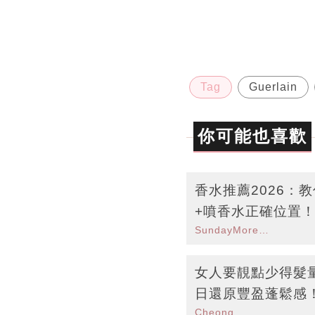
Tag
Guerlain
你可能也喜歡
香水推薦2026：
+噴香水正確位置
SundayMore編輯部
女人要靚點少得髮
日還原豐盈蓬鬆感
Cheong