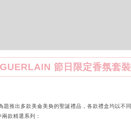
GUERLAIN 節日限定香氛套
魔幻雪花為題推出多款美侖美奐的聖誕禮品，各款禮盒均以
中兩款精選系列：