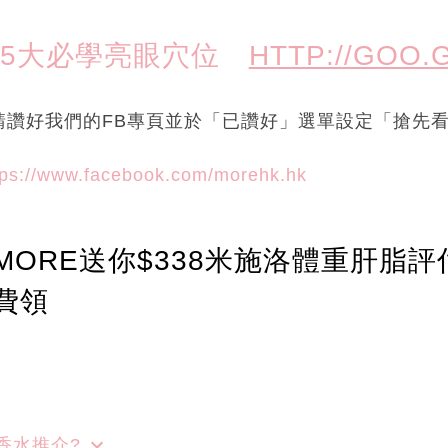
！5大必學亮眼穴位
HTTP://GOO.
請讚好我們的FB專頁並於「已讚好」選單設定「搶先
tps://www.facebook.com/morehk.hk
ORE送你$338米施洛體重肝脂評
費領
香水推介?