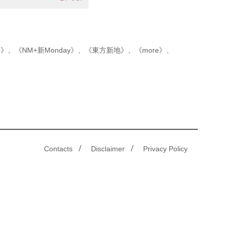
p》
、
《NM+新Monday》
、
《東方新地》
、
《more》
、
/
/
Contacts
Disclaimer
Privacy Policy