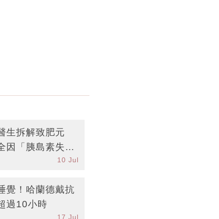
醫生拆解致肥元
全因「胰島素失
10 Jul
早餐推薦
睡覺！哈蘭德戴抗
超過10小時
17 Jul