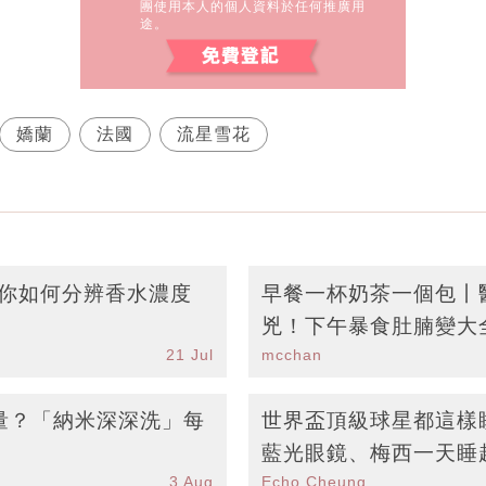
團使用本人的個人資料於任何推廣用
途。
嬌蘭
法國
流星雪花
教你如何分辨香水濃度
早餐一杯奶茶一個包丨
！
兇！下午暴食肚腩變大
21 Jul
mcchan
調」丨附6款穩定血糖
量？「納米深深洗」每
世界盃頂級球星都這樣
！
藍光眼鏡、梅西一天睡
3 Aug
Echo Cheung（SundayMore編輯部）