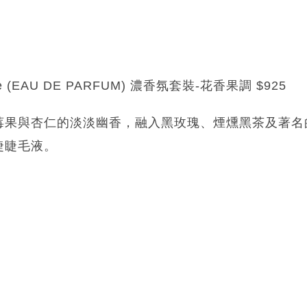
Noire (EAU DE PARFUM) 濃香氛套裝-花香果調 $925
果與杏仁的淡淡幽香，融入黑玫瑰、煙燻黑茶及著名的「Gu
睫睫毛液。