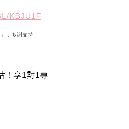
GL/KBJU1F
看」，多謝支持。
估！享1對1專