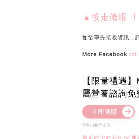
▲按走倦眼 
如欲率先接收資訊，
More Facebook :
ht
【限量禮遇】M
屬營養諮詢免
立即選購
資料由客戶提供
最近有沒有新出/經典