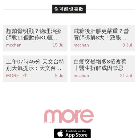
你可能也喜歡
想鎖骨明顯？物理治療
戒糖後肚脹更嚴重？營
師教11個動作KO圓肩
養師拆解8大「致脹」
厚背丨告別胸小肌斜方
代糖陷阱丨附2款簡易
mcchan
15 Jul
mcchan
9 Jul
肌緊繃重現一字鎖骨
消滯飲品KO胃氣
上午07時45分 天文台特
白髮突然增多8招改善
別天氣提示：天文台發
丨醫生拆解成因禁忌
出特別天氣提示提醒市
MORE - 生活品味
9 Jul
mcchan
21 Jul
民注意炎熱天氣