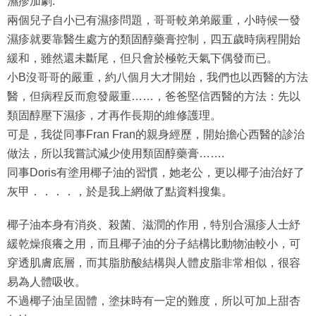
兩個兒子自小已有濕疹問題，哥哥較弟弟嚴重，小時候一發
濕疹就要靠醫生處方的類固醇藥膏控制，四五歲時病程開始
緩和，雖然還未斷尾，但只會於極乾天氣下偶發而已。
小B沒哥哥的嚴重，約八個月大才開始，我們也以西醫的方法
醫，但病程反而愈發嚴重……，爸爸堅信西醫的方法：先以
類固醇壓下濕疹，才再作長期的維修護理。
可是，我從同事Fran Fran的親身經歷，開始擔心西醫的診治
做法，所以我嘗試減少使用類固醇藥膏…….
同事Doris有塗用椰子油的習慣，她老公，更以椰子油治好了
灰甲．．．．，於是我上網做了點資料搜集。
椰子油本身有消炎、殺菌、滋潤的作用，特別合濕疹人士紓
緩乾燥痕癢之用，而且椰子油的分子結構比動物油較小，可
穿透肌膚底層，而其脂肪酸結構與人體皮脂非常相似，很容
易為人體吸收。
不過椰子油呈固體，塗抹時有一定的難度，所以可加上甜杏