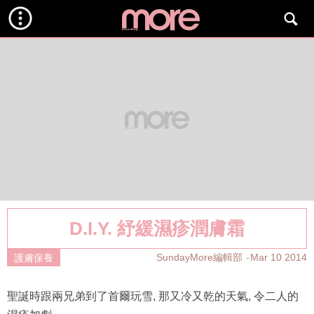
D.I.Y. 紓緩濕疹潤膚霜
SundayMore編輯部
Mar 10 2014
護膚保養
聖誕時跟兩兄弟到了首爾玩雪, 那又冷又乾的天氣, 令二人的
濕疹加劇.