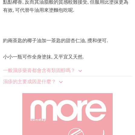
點點椰香, 反而其油脂般的質感較難接受, 但服用比塗抹更為
有效, 可代替牛油用來塗麵包吃呢.
約兩茶匙的椰子油加一茶匙的甜杏仁油, 攪和便可.
小小一瓶可作全身塗抹, 又平宜又天然.
一般濕疹藥膏都會含有類固醇嗎？
濕疹的主要成因是什麼？