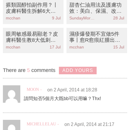
搽類固醇怕副作用？丨
甜杏仁油用法及護膚功
皮膚科醫生拆解6大正
效：美白、保濕、改善
確用法+藥膏分級丨附
毛孔粗大
mcchan
9 Jul
SundayMore編輯部
28 Jul
中醫濕疹戒口清單
眼周敏感最易顯老？皮
濕疹爆發期不宜做5件
膚科醫生教8大低刺激
事丨愈R愈痕紅腫出
保養成分丨KO眼紋紅腫
水？皮膚科醫生中醫聯
mcchan
17 Jul
mcchan
15 Jul
乾癢
手拆解濕疹戒口清單
+護理攻略
There are
5
comments
ADD YOURS
MOON
on 2 April, 2014 at 18:28
請問知否5個月大既bb可以用嘛？Thx!
MICHELLELAU
on 2 April, 2014 at 21:17