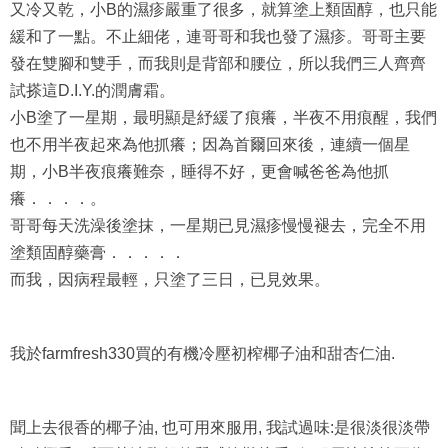
又冷又乾，小B的濕疹嚴重了很多，就算塗上類固醇，也只能
緩和了一點。不止細佬，連哥哥和我也發了濕疹。哥哥主要
發在雙腳和雙手，而我則是背部和腰位，所以我們三人齊齊
試搽這D.I.Y.的潤膚霜。
小B塗了一星期，最明顯是紓緩了痕癢，半夜不用痕醒，我們
也不用半夜起來為他抓癢；因為首爾回來後，連續一個星
期，小B半夜痕癢難奈，睡得不好，更會喊爸爸為他抓
癢．．．．。
哥哥每天洗澡後塗抹，一星期已見濕疹慢慢褪去，完全不用
塗類固醇藥膏．．．．．
而我，因病程最輕，只塗了三日，已見效果。
我於farmfresh330買的有機冷壓初榨椰子油和甜杏仁油.
聞上去很香的椰子油, 也可用來服用, 我試過味:是很淡很淡帶