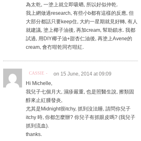
為太乾, 一塗上就立即吸晒, 所以好似仲乾.
我上網做過research, 有些小b都有這樣的反應, 但
大部分都話只要keep住, 大約一星期就見好轉, 有人
就建議, 塗上椰子油後, 再加cream, 幫助鎖水. 我都
試過, 用DIY椰子油+甜杏仁油後, 再塗上Avene的
cream, 會冇咁乾同冇咁紅.
CASSIE
on 15 June, 2014 at 09:09
Hi Michelle,
我兒子七個月大, 濕疹嚴重, 也是照醫生說, 擦類固
醇來止紅腫發炎,
尤其是Midnight很itchy, 抓到沒法睡, 請問你兒子
itchy 時, 你都怎麼辦? 你兒子有抓眼皮嗎? (我兒子
抓到流血).
thanks.