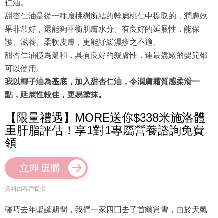
仁油。
甜杏仁油是從一種扁桃樹所結的幹扁桃仁中提取的，潤膚效
果非常好，還能夠平衡肌膚水分。有良好的延展性，能保
護、滋養、柔軟皮膚，更能紓緩濕疹之不適。
甜杏仁油極為溫和，具有良好的親膚性，連最嬌嫩的嬰兒都
可以使用。
我以椰子油為基底，加入甜杏仁油，令潤膚霜質感柔滑一
點，延展性較佳，更易塗抹。
【限量禮遇】MORE送你$338米施洛體
重肝脂評估！享1對1專屬營養諮詢免費
領
立即選購
資料由客戶提供
碰巧去年聖誕期間，我們一家四囗去了首爾賞雪，由於天氣