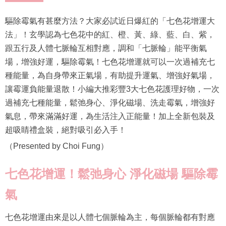
驅除霉氣有甚麼方法？大家必試近日爆紅的「七色花增運大
法」！玄學認為七色花中的紅、橙、黃、綠、藍、白、紫，
跟五行及人體七脈輪互相對應，調和「七脈輪」能平衡氣
場，增強好運，驅除霉氣！七色花增運就可以一次過補充七
種能量，為自身帶來正氣場，有助提升運氣、增強好氣場，
讓霉運負能量退散！小編大推彩豐3大七色花護理好物，一次
過補充七種能量，鬆弛身心、淨化磁場、洗走霉氣，增強好
氣息，帶來滿滿好運，為生活注入正能量！加上全新包裝及
超吸睛禮盒裝，絕對吸引必入手！
（Presented by Choi Fung）
七色花增運！
鬆弛身心
淨化磁場
驅除霉
氣
七色花增運由來是以人體七個脈輪為主，每個脈輪都有對應