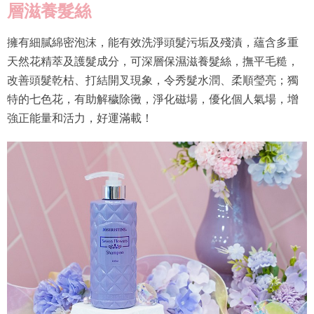
層滋養髮絲
擁有細膩綿密泡沫，能有效洗淨頭髮污垢及殘漬，蘊含多重
天然花精萃及護髮成分，可深層保濕滋養髮絲，撫平毛糙，
改善頭髮乾枯、打結開叉現象，令秀髮水潤、柔順瑩亮；獨
特的七色花，有助解穢除黴，淨化磁場，優化個人氣場，增
強正能量和活力，好運滿載！