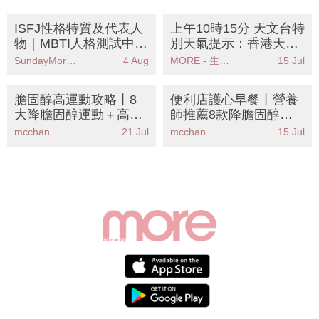
ISFJ性格特質及代表人
上午10時15分 天文台特
物｜MBTI人格測試中被
別天氣提示：香港天文
稱為「捍衛者」人格
台發出強陣風警告請市
SundayMore編輯部
4 Aug
MORE - 生活品味
15 Jul
民注意安全
膽固醇高運動攻略丨8
便利店護心早餐丨營養
大降膽固醇運動＋高強
師推薦8款降膽固醇食
度運動禁忌
材！燕麥豆漿雞蛋黃金
mcchan
21 Jul
mcchan
15 Jul
配搭公開