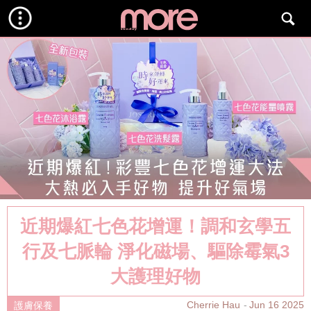
近期爆紅七色花增運！調和玄學五
行及七脈輪 淨化磁場、驅除霉氣3
大護理好物
Cherrie Hau
Jun 16 2025
護膚保養