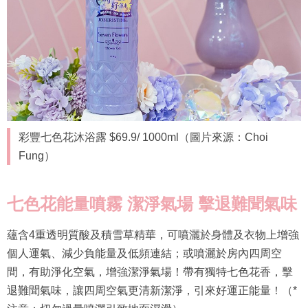
彩豐七色花沐浴露 $69.9/ 1000ml（圖片來源：Choi
Fung）
七色花能量噴霧
潔淨氣場
擊退難聞氣味
蘊含4重透明質酸及積雪草精華，可噴灑於身體及衣物上增強
個人運氣、減少負能量及低頻連結；或噴灑於房內四周空
間，有助淨化空氣，增強潔淨氣場！帶有獨特七色花香，擊
退難聞氣味，讓四周空氣更清新潔淨，引來好運正能量！（*