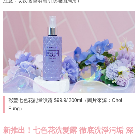
注意：切勿過量噴灑引致地面濕滑）
彩豐七色花能量噴霧 $99.9/ 200ml（圖片來源：Choi
Fung）
新推出！七色花洗髮露
徹底洗淨污垢
深