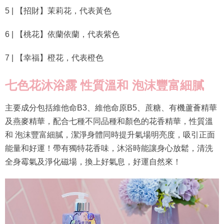
5 | 【招財】茉莉花，代表黃色
6 | 【桃花】依蘭依蘭，代表紫色
7 | 【幸福】橙花，代表橙色
七色花沐浴露
性質溫和
泡沫豐富細膩
主要成分包括維他命B3、維他命原B5、蔗糖、有機蘆薈精華
及燕麥精華，配合七種不同品種和顏色的花香精華，性質溫
和 泡沫豐富細膩，潔淨身體同時提升氣場明亮度，吸引正面
能量和好運！帶有獨特花香味，沐浴時能讓身心放鬆，清洗
全身霉氣及淨化磁場，換上好氣息，好運自然來！