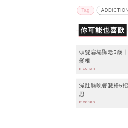
Tag
ADDICTIO
你可能也喜歡
頭髮扁塌顯老5歲
髮根
mcchan
減肚腩晚餐澱粉5
思
mcchan