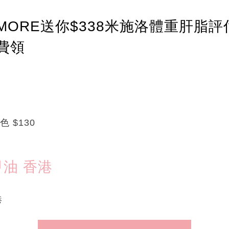
ORE送你$338米施洛體重肝脂評
費領
7色 $130
指甲油 香港
港