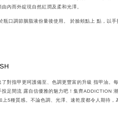
頰由內而外綻現自然紅潤及柔和光澤。
於瓶口調節胭脂液份量後使用。 於臉頰點上 點，以
ISH
出了對指甲更呵護備至、色調更豐富的升級 指甲油。
投足間流 露自信優雅的魅力吧！集齊ADDICTION 
，加上5種質感。不論色調、光澤、速乾度都令人期待，