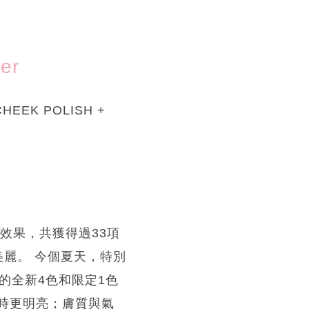
er
CHEEK POLISH +
色效果，共獲得過33項
美麗。 今個夏天，特別
售的全新4色和限定1色
即時更明亮；膚質與氣