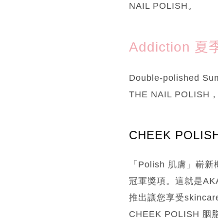
NAIL POLISH。
Addiction 
Double-polished
THE NAIL POLIS
CHEEK POLIS
「Polish 肌膚
冠軍獎項。這就是AK
推出讓您享受skin
CHEEK POLI