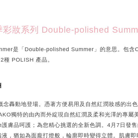
夏季彩妝系列 Double-polished Summ
 Summer是「Double-polished Summer」的意思。包含
H，2種 POLISH 產品。
H
」嶄新概念轟動地登場。憑著方便易用及自然紅潤妝感的出
AKO獨特的由內而外綻現自然紅潤及柔和光澤的專屬
care護膚品呵護；為您精心挑選的全新色調。4月7日發
SH 胭脂液，猶如為面龐打燈般，輪廓即時變得立體。肌膚