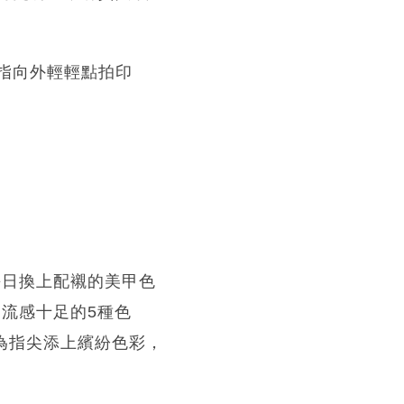
手指向外輕輕點拍印
每日換上配襯的美甲色
潮流感十足的5種色
為指尖添上繽紛色彩，