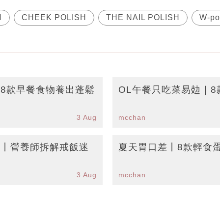
N
CHEEK POLISH
THE NAIL POLISH
W-po
丨8款早餐食物養出蓬鬆
OL午餐只吃菜易攰｜
3 Aug
mcchan
招丨營養師拆解戒飯迷
夏天胃口差丨8款輕食
3 Aug
mcchan