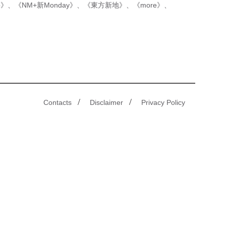
p》
、
《NM+新Monday》
、
《東方新地》
、
《more》
、
/
/
Contacts
Disclaimer
Privacy Policy