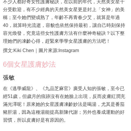
不少人都好奇女性護膚秘訣，在以前的年代，天然美女星十
分受歡迎，有不少經典的天然美女星更是封上「女神」的美
稱；至今她們變成熟了，年齡不再青春少艾，就算是年過
40，就算時光流逝，容貌也依然保持最初，讓自己時刻保持
容光煥發，究竟這些女性護膚方法有什麼神奇秘訣？以下整
理她們的凍齡心得，趕緊來學學女星護膚的方法吧！
撰文:Kiki Chen｜圖片來源:Instagram
6個女星護膚妙法
張敏
在《逃學威龍》、《九品芝麻官》廣受人知的張敏，至今已
經51歲，但歲月的痕跡沒有在她臉上出現，反而皮膚紅潤充
滿光澤呢！原來她的女星護膚凍齡妙法是喝湯，尤其是番茄
豬肝湯，因為這種湯能提高新陳代謝；另外也養成運動的好
習慣，所以皮膚好是有原因的。