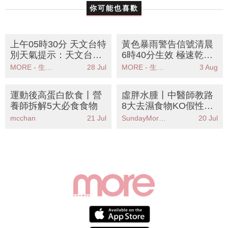
你可能也喜歡
上午05時30分 天文台特
黃色暴雨警告信號清晨
別天氣提示：天文台提
6時40分生效 極速乾鞋
醒珠江口雨區逐漸靠近
妙法助你雨後無憂
MORE - 生活品味
28 Jul
MORE - 生活品味
3 Aug
市民需注意天氣變化
運動後高蛋白飲食丨營
虛胖水腫丨中醫師教路
養師拆解5大必食食物
8大去濕食物KO假性肥
胖！拆解濕氣重成因＋
mcchan
21 Jul
SundayMore編輯部
20 Jul
3個必按穴位