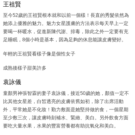
王祖賢
至今52歲的王祖賢根本就和以前一個樣！長直的秀髮依然為
她添上優雅的魅力。魅力女星護膚的方法表示每天早上一定
要喝一杯暖水，促進新陳代謝、排毒，除此之外一定要有充
足睡眠，8個小時是基本，因為足夠的休息能讓皮膚變好。
年輕的王祖賢看樣子像是個性女子
成熟後樣子甜美許多
袁詠儀
童顏男神張智霖的妻子袁詠儀，接近50歲的她，顏值一定不
比其他女星差，白皙透亮的皮膚依舊如初，除了出席活動
外，平常她是不化妝！勤力敷面是她堅持做的食，一個星期
至少敷三次，讓皮膚時刻補水、緊緻、美白。另外飲食方面
要吃大量水果，水果的豐富營養都有助抗氧化和美白。