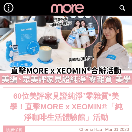
60位美評家見證純淨⁺零雜質*美
學！直擊MORE x XEOMIN®「純
淨咖啡生活體驗館」活動
Cherrie Hau
Mar 31 2023
護膚保養