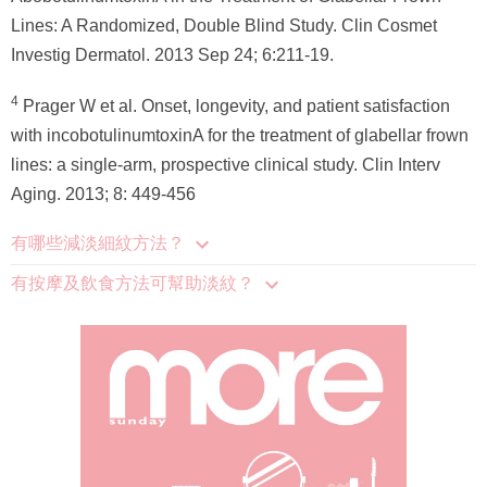
Lines: A Randomized, Double Blind Study. Clin Cosmet
Investig Dermatol. 2013 Sep 24; 6:211-19.
4
Prager W et al. Onset, longevity, and patient satisfaction
with incobotulinumtoxinA for the treatment of glabellar frown
lines: a single-arm, prospective clinical study. Clin Interv
Aging. 2013; 8: 449-456
有哪些減淡細紋方法？
有按摩及飲食方法可幫助淡紋？