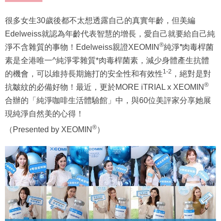
很多女生30歲後都不太想透露自己的真實年齡，但美編
Edelweiss就認為年齡代表智慧的增長，愛自己就要給自己純
®
淨不含雜質的事物！Edelweiss親證XEOMIN
純淨
⁺
肉毒桿菌
素是全港唯一^純淨零雜質*肉毒桿菌素，減少身體產生抗體
1-2
的機會，可以維持長期施打的安全性和有效性
，絕對是對
®
抗皺紋的必備好物！最近，更於MORE iTRIAL x XEOMIN
合辦的「純淨咖啡生活體驗館」中，與60位美評家分享她展
現純淨自然美的心得！
®
（Presented by XEOMIN
）