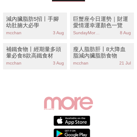
減內臟脂肪5招丨手腳
巨蟹座今日運勢｜財運
幼肚腩大必學
愛情運幸運顏色一覽
mcchan
3 Aug
SundayMore編輯部
8 Aug
補鐵食物丨經期量多頭
瘦人脂肪肝丨8大降血
暈必食8款高鐵食材
脂減內臟脂肪食物
mcchan
3 Aug
mcchan
21 Jul