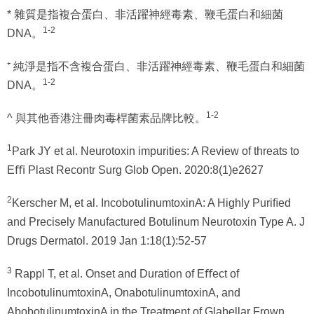
* 雜質是指複合蛋白、非活躍神經毒素、鞭毛蛋白和細菌
1-2
DNA。
⁺ 純淨是指不含複合蛋白、非活躍神經毒素、鞭毛蛋白和細菌
1-2
DNA。
1-2
^ 與其他香港注冊肉毒桿菌素品牌比較。
1
Park JY et al. Neurotoxin impurities: A Review of threats to
Eﬃ Plast Recontr Surg Glob Open. 2020:8(1)e2627
2
Kerscher M, et al. IncobotulinumtoxinA: A Highly Puriﬁed
and Precisely Manufactured Botulinum Neurotoxin Type A. J
Drugs Dermatol. 2019 Jan 1:18(1):52-57
3
Rappl T, et al. Onset and Duration of Eﬀect of
IncobotulinumtoxinA, OnabotulinumtoxinA, and
AbobotulinumtoxinA in the Treatment of Glabellar Frown