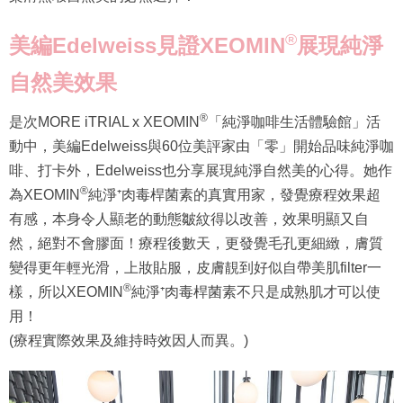
®
美編
Edelweiss見證XEOMIN
展現純淨
自然美效果
®
是次MORE iTRIAL x XEOMIN
「純淨咖啡生活體驗館」活
動中，美編Edelweiss與60位美評家由「零」開始品味純淨咖
啡、打卡外，Edelweiss也分享展現純淨自然美的心得。她作
®
為XEOMIN
純淨⁺肉毒桿菌素的真實用家，發覺療程效果超
有感，本身令人顯老的動態皺紋得以改善，效果明顯又自
然，絕對不會膠面！療程後數天，更發覺毛孔更細緻，膚質
變得更年輕光滑，上妝貼服，皮膚靚到好似自帶美肌filter一
®
樣，所以XEOMIN
純淨⁺肉毒桿菌素不只是成熟肌才可以使
用！
(療程實際效果及維持時效因人而異。)