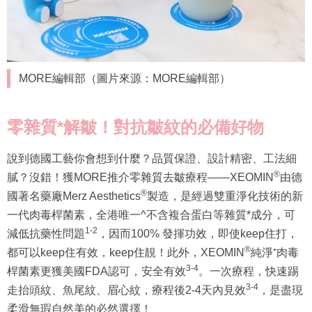
MORE編輯部（圖片來源：MORE編輯部）
零雜質
*解皺！對抗皺紋的必備好物
說到德國工藝你會想到什麼？品質保證、設計精密、工法細
®
膩？沒錯！獲MORE推介零雜質去皺療程——XEOMIN
由德
®
國著名藥廠Merz Aesthetics
製造，是經過雙重淨化技術的新
一代肉毒桿菌素，全港唯一^不含複合蛋白等雜質*成分，可
1-2
減低抗藥性問題
，因而100% 發揮功效，即使keep住打，
®
都可以keep住有效，keep住靚！此外，XEOMIN
純淨⁺肉毒
3-4
桿菌素更獲美國FDA認可，安全有效
。一次療程，快速踢
3-4
走抬頭紋、魚尾紋、眉心紋，療程後2-4天內見效
，是盡現
柔滑無瑕自然美的必然選擇！