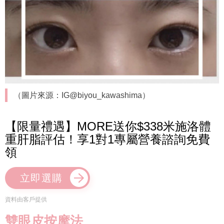
（圖片來源：IG@biyou_kawashima）
【限量禮遇】MORE送你$338米施洛體
重肝脂評估！享1對1專屬營養諮詢免費
領
立即選購
資料由客戶提供
雙眼皮按摩法