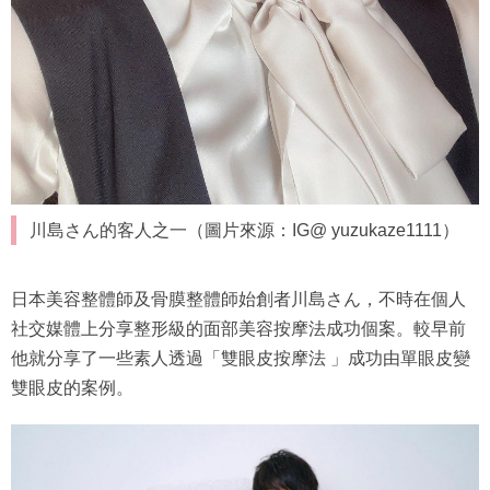
川島さん的客人之一（圖片來源：IG@ yuzukaze1111）
日本美容整體師及骨膜整體師始創者川島さん，不時在個人
社交媒體上分享整形級的面部美容按摩法成功個案。較早前
他就分享了一些素人透過「雙眼皮按摩法 」成功由單眼皮變
雙眼皮的案例。