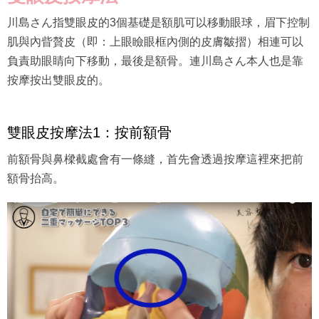
川島さん指雙眼皮的3個基礎是額肌可以移動眼球，眉下控制
肌與內眥贅皮（即：上眼瞼眼框內側的皮膚皺摺）相連可以
負責助眼睛向下移動，最後是額骨。連川島さん本人也是靠
按摩按出雙眼皮的。
雙眼皮按摩法1：按前額骨
前額骨與鼻樑截處會有一條縫，首先會透過按摩這裡來把前
額骨抬高。