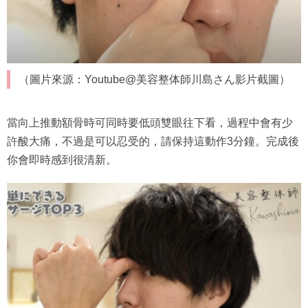
（圖片來源：Youtube@美容整体師川島さん影片截圖）
當向上推動額骨時可同時要低頭雙眼往下看，過程中會有少
許酸大痛，不過是可以忍受的，請保持這動作3分鐘。完成後
你會即時感到很清新。