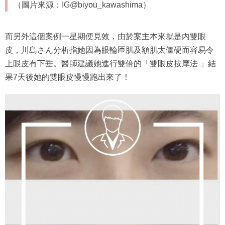
（圖片來源：IG@biyou_kawashima）
而另外這個案例一星期便見效，由於案主本來就是內雙眼
皮，川島さん分析指她因為眼輪匝肌及額肌太僵硬而容易令
上眼皮有下垂。醫師建議她進行雙倍的「雙眼皮按摩法 」結
果7天後她的雙眼皮慢慢跑出來了！