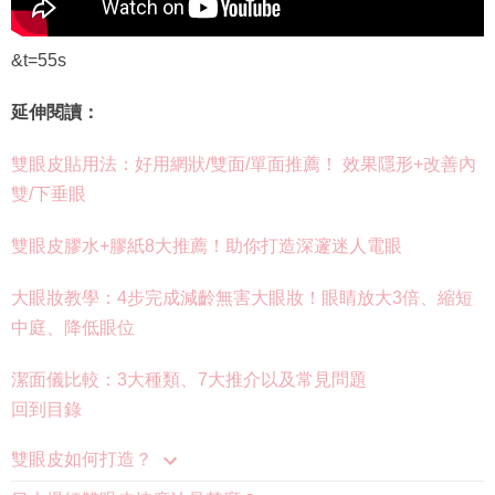
&t=55s
延伸閱讀：
雙眼皮貼用法：好用網狀/雙面/單面推薦！ 效果隱形+改善內
雙/下垂眼
雙眼皮膠水+膠紙8大推薦！助你打造深邃迷人電眼
大眼妝教學：4步完成減齡無害大眼妝！眼睛放大3倍、縮短
中庭、降低眼位
潔面儀比較：3大種類、7大推介以及常見問題
回到目錄
雙眼皮如何打造？