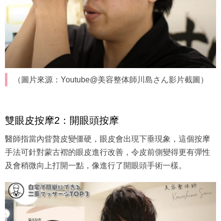
（圖片來源：Youtube@美容整体師川島さん影片截圖）
雙眼皮按摩2：開眼頭按摩
醫師指當內眥贅皮變僵硬，眼皮會出現下垂現象，這個按摩
手法可針對蒙古褶的眼皮進行改善，令皮前側變得更有彈性
及會稍微向上打開一點，像進行了開眼頭手術一樣。