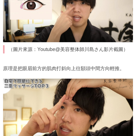
（圖片來源：Youtube@美容整体師川島さん影片截圖）
原理是把眼眉前方的肌肉打斜向上往額頭中間方向輕推。