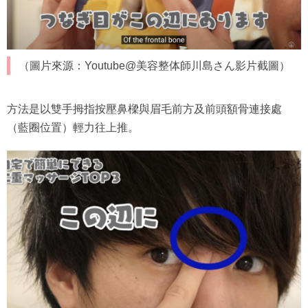
（圖片來源：Youtube@美容整体師川島さん影片截圖）
方法是以雙手拇指按壓鼻樑與眉毛前方及前頭額骨連接處
（藍圈位置）輕力往上推。