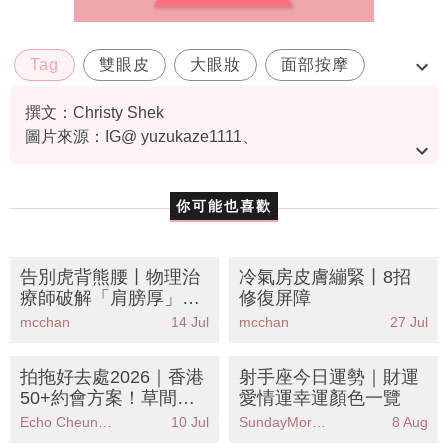
Tag
雙眼皮
大眼妝
面部按摩
卧蠶
撰文：Christy Shek
圖片來源：IG@ yuzukaze1111、
IG@biyou_kawashima、Youtube@美容整体師川島さん
影片截圖
你可能也喜歡
告別虎背熊腰丨物理治
冷氣房皮膚繃緊丨8招
療師破解「肩膀厚」元
修復屏障
兇！親授5招懶人拉伸
mcchan
14 Jul
mcchan
27 Jul
+訓練黃金排序重塑直
角肩穿一字肩
拍拖好去處2026｜香港
射手座今日運勢｜財運
50+約會方案！草間彌
愛情運幸運顏色一覽
生《南瓜》展、奇華甜
Echo Cheung（SundayMore編輯部）
10 Jul
SundayMore編輯部
8 Aug
點工作坊