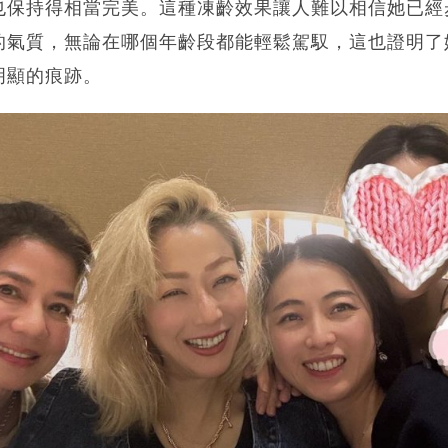
也保持得相當完美。這種凍齡效果讓人難以相信她已經
的氣質，無論在哪個年齡段都能輕鬆駕馭，這也證明了
明顯的痕跡。