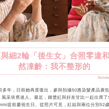
紅與細2輪「後生女」合照零違和
然凍齡：我不整形的
Sund
前多年，日前她再度復出，參與拍攝50惠染髮產品廣
風采依舊迷人。最近，鍾楚紅與好友甘比一起出席了S
mmi提前慶祝生日。從照片可見，紅姑與兩位分別52