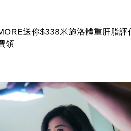
ORE送你$338米施洛體重肝脂評
費領