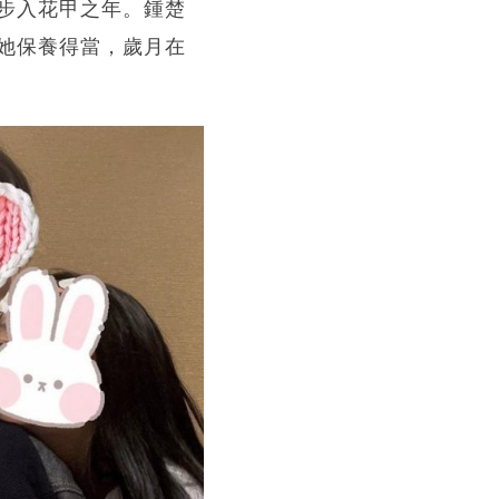
步入花甲之年。鍾楚
她保養得當，歲月在