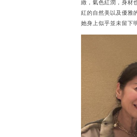
緻，氣色紅潤，身材
紅的自然美以及優雅
她身上似乎並未留下