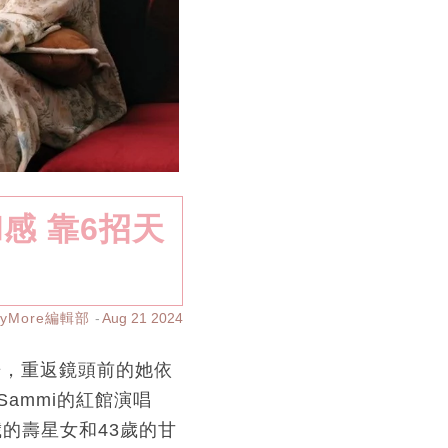
感 靠6招天
ayMore編輯部
Aug 21 2024
告，重返鏡頭前的她依
ammi的紅館演唱
歲的壽星女和43歲的甘