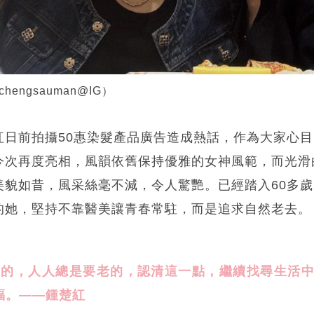
hengsauman@IG）
紅日前拍攝50惠染髮產品廣告造成熱話，作為大家心
今次再度亮相，風韻依舊保持優雅的女神風範，而光滑
美貌如昔，風采絲毫不減，令人驚艷。已經踏入60多
的她，堅持不靠醫美讓青春常駐，而是追求自然老去。
形的，人人總是要老的，認清這一點，繼續找尋生活
福。——鍾楚紅