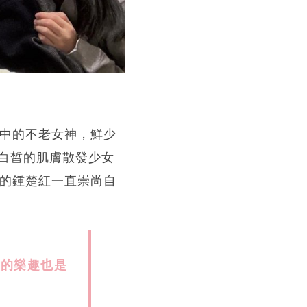
目中的不老女神，鮮少
白皙的肌膚散發少女
歲的鍾楚紅一直崇尚自
中的樂趣也是