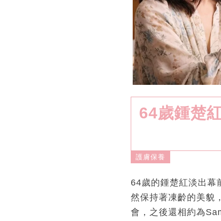
64歲鍾楚
護膚保養
64歲的鍾楚紅淡出幕
然保持著凍齡的美貌，
會，之後還相約為Sa