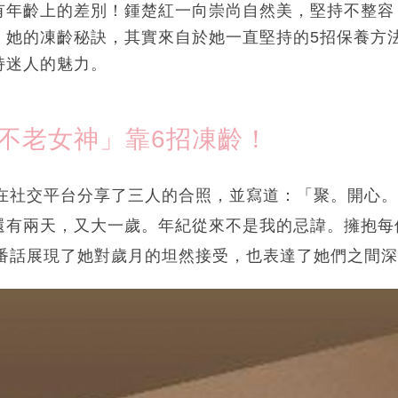
有年齡上的差別！鍾楚紅一向崇尚自然美，堅持不整容
。她的凍齡秘訣，其實來自於她一直堅持的5招保養方
持迷人的魅力。
「不老女神」靠6招凍齡！
地在社交平台分享了三人的合照，並寫道：「聚。開心
還有兩天，又大一歲。年紀從來不是我的忌諱。擁抱每
這番話展現了她對歲月的坦然接受，也表達了她們之間