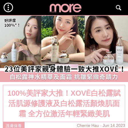
100%美評家大推！XOVĒ白松露賦
活肌源修護液及白松露活顏煥肌面
霜 全方位激活年輕緊緻美肌
Cherrie Hau
Jun 14 2023
護膚保養