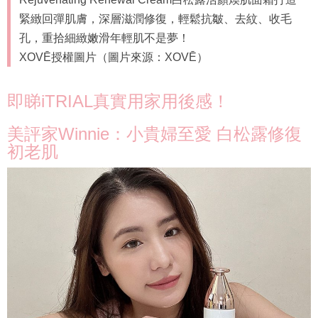
緊緻回彈肌膚，深層滋潤修復，輕鬆抗皺、去紋、收毛
孔，重拾細緻嫩滑年輕肌不是夢！
XOVĒ授權圖片（圖片來源：XOVĒ）
即睇iTRIAL真實用家用後感！
美評家Winnie：小貴婦至愛 白松露修復
初老肌