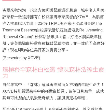
炎夏來勢洶洶，想全方位呵護緊緻透亮肌膚，城中名人和美
評家都一致追捧擁有白松露護膚專家美譽的XOVĒ，為肌膚
注入抗氧賦活力量！23位i-TRIAL美評家今次試用皇牌The
Treatment Essence白松露賦活肌源修護液及Rejuvenating
Renewal Cream白松露活顏煥肌面霜，打造水潤柔嫩年輕
肌，完美體驗白松露多種抗皺緊緻功效，並一致給予高度好
評！現在即睇各位美評家的真實分享～
(Presented by XOVĒ)
臻極矜罕森林白松露 體現森林浩瀚生命
力
自然界當中，「森林」蘊藏著浩瀚而又神秘的年輕生命力！
XOVĒ特別嚴選森林中的稀世白松露，薈萃日月精華，成就
其無可比擬的抗氧緊緻奇蹟力，讓肌膚定格年輕！
配合W-TruComplex®瑞士頂尖科研專利成分，以全球領先