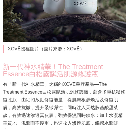
XOVĒ授權圖片（圖片來源：XOVĒ）
新一代神水精華！The Treatment
Essence白松露賦活肌源修護液
有「新一代神水精華」之稱的XOVĒ皇牌產品—The
Treatment Essence白松露賦活肌源修護液，蘊含多重抗皺修
復胜肽，由細胞啟動修復能量，從肌膚根源煥活及修復肌
膚，高效抗皺，提升緊緻彈性！同時注入天然胺基酸甜菜
鹼，有效迅速滲透真皮層，強效保濕同時鎖水；加上水凝精
華質地，滋潤而不厚重，迅速收入滲透肌底，觸感水潤舒