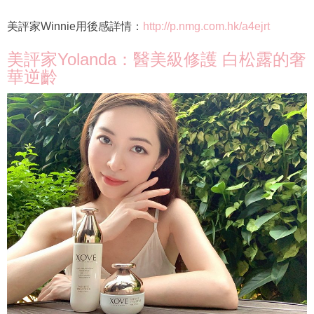
美評家Winnie用後感詳情：
http://p.nmg.com.hk/a4ejrt
美評家Yolanda：醫美級修護 白松露的奢
華逆齡