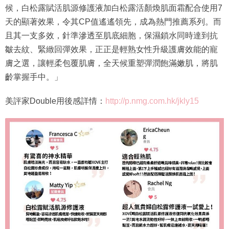
候，白松露賦活肌源修護液加白松露活顏煥肌面霜配合使用7
天的顯著效果，令其CP值遙遙領先，成為熱門推薦系列。而
且其一支多效，針準滲透至肌底細胞，保濕鎖水同時達到抗
皺去紋、緊緻回彈效果，正正是輕熟女性升級護膚效能的寵
膚之選，讓輕柔包覆肌膚，全天候重塑彈潤飽滿嫩肌，將肌
齡掌握手中。」
美評家Double用後感詳情：
http://p.nmg.com.hk/jkly15