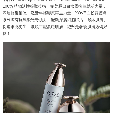
100% 植物活性提取技術，完美釋出白松露抗氧賦活力量，
深層修復細胞，激活年輕膠原再生力量！XOVĒ白松露護膚
系列擁有抗氧緊緻奇蹟力，能夠深層細胞賦活、緊緻肌膚、
促進細胞更生，展現年輕緊緻肌膚，絕對是奢寵肌膚必備好
物！