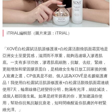
iTRIAL編輯部（圖片來源：iTRIAL）
「XOVĒ白松露賦活肌源修護液+白松露活顏煥肌面霜質地是
亞洲女士至愛質感，滋潤而不厚重，能夠迅速吸入滲透肌
底。一支有多項功效，滲透肌底細胞，抗皺、去紋、緊緻，
更能增加和鞏固膠原蛋白，是精緻女生每日放工回家後的懶
人寵膚之選，CP值真是不錯。個人認為XOVĒ是名媛級護膚
品！我使用白松露賦活肌源修護液+白松露活顏煥肌面霜連續
使用7天，輪廓線條已經變得分明，飽滿有光澤，細紋減淡，
成個人都回復生氣。如果是經常捱夜的你，更加建議你使
用，幫助你抗氧抗皺抗衰老，短時間喚醒返你肌膚的年輕緊
緻光澤。」