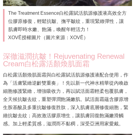
The Treatment Essence白松露賦活肌源修護液高效全方
位膠原修復，輕鬆抗皺、撫平皺紋，重現緊緻彈性，讓
肌膚即時水嫩、飽滿，喚醒年輕活力！
XOVĒ授權圖片（圖片來源：XOVĒ）
深徹滋潤抗皺！Rejuvenating Renewal
Cream白松露活顏煥肌面霜
白松露活顏煥肌面霜與白松露賦活肌源修護液配合使用，作
為「活膚緊緻逆齡雙重奏」！先以新一代神水精華從內喚啟
細胞修護緊緻，增強吸收力，再以賦活面霜輕柔包覆肌膚，
全天候抗皺去紋，重塑彈潤飽滿嫩肌。賦活面霜蘊含膠原增
生胺基酸及多重抗皺修復胜肽，深入肌膚底層修復細胞，緊
緻抗皺去紋；高效激活膠原增生，讓肌膚回復飽滿嫩滑觸
感。加上輕柔質感，滋潤而不黏稠，深受亞洲用家愛戴。