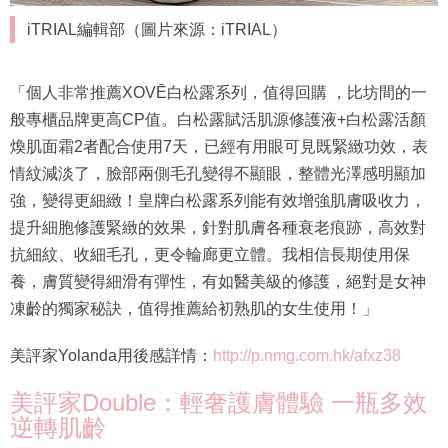
iTRIAL編輯部（圖片來源：iTRIAL）
「個人非常推薦XOVĒ白松露系列，值得回購 ，比坊間的一
般專櫃品牌更高CP值。白松露賦活肌源修護液+白松露活顏
煥肌面霜2者配合使用7天，已經有用眼可見既緊緻功效，表
情紋減淡了，臉部兩側毛孔變得不顯眼，整體光澤感明顯加
強，變得更細緻！皇牌白松露系列能有效增強肌膚吸收力，
提升細胞修護緊緻的效果，針對肌膚各種衰老痕跡，高效對
抗細紋、收細毛孔，更令輪廊更立體。我相信長期使用保
養，膚質變得細滑有彈性，有如醫美級的修護，絕對是女神
凍齡的獨家秘訣，值得推薦給初熟肌的女生使用！」
美評家Yolanda用後感詳情：
http://p.nmg.com.hk/afxz38
美評家Double：輕奢護膚體驗 一瓶多效
逆轉肌齡