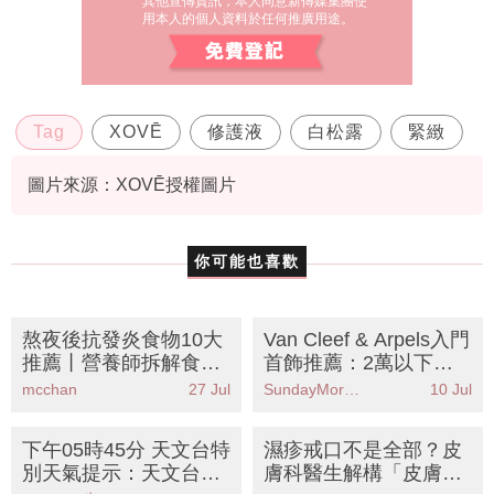
其他宣傳資訊，本人同意新傳媒集團使
用本人的個人資料於任何推廣用途。
Tag
XOVĒ
修護液
白松露
緊緻
圖片來源：XOVĒ授權圖片
你可能也喜歡
熬夜後抗發炎食物10大
Van Cleef & Arpels入門
推薦丨營養師拆解食法
首飾推薦：2萬以下即
禁忌
入手！經典四葉草款式
mcchan
27 Jul
SundayMore編輯部
10 Jul
介紹
下午05時45分 天文台特
濕疹戒口不是全部？皮
別天氣提示：天文台預
膚科醫生解構「皮膚屏