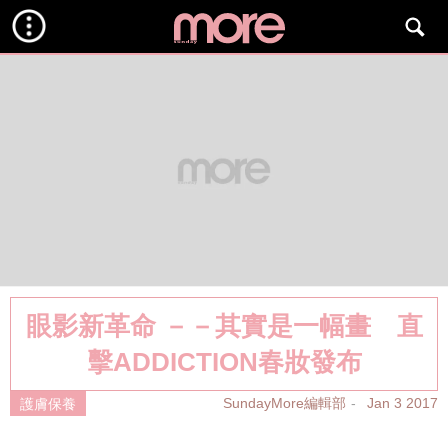
眼影新革命 －－其實是一幅畫 直
擊ADDICTION春妝發布
SundayMore編輯部
Jan 3 2017
護膚保養