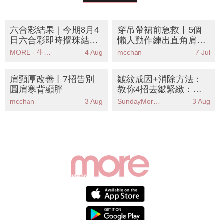
六合彩結果｜今期8月4
穿吊帶裙前急救丨5個
日六合彩即時攪珠結果
懶人動作練出直角肩鎖
｜中獎號碼＋頭獎派彩
骨線！物理治療師教路
MORE - 生活品味
4 Aug
mcchan
7 Jul
金額＋近10期攪珠結果
KO麒麟臂厚背
肩頸厚改善丨7招告別
皺紋成因+消除方法：
圓肩寒背顯胖
教你4招去皺緊緻：消
除額頭紋/法令紋/魚尾
mcchan
3 Aug
SundayMore編輯部
3 Aug
紋/頸紋