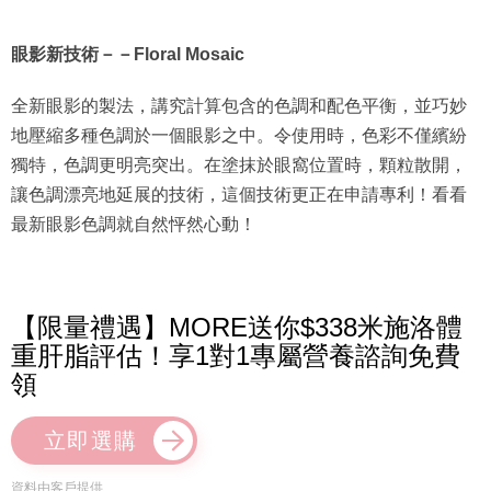
眼影新技術－－Floral Mosaic
全新眼影的製法，講究計算包含的色調和配色平衡，並巧妙
地壓縮多種色調於一個眼影之中。令使用時，色彩不僅繽紛
獨特，色調更明亮突出。在塗抹於眼窩位置時，顆粒散開，
讓色調漂亮地延展的技術，這個技術更正在申請專利！看看
最新眼影色調就自然怦然心動！
【限量禮遇】MORE送你$338米施洛體
重肝脂評估！享1對1專屬營養諮詢免費
領
立即選購
資料由客戶提供