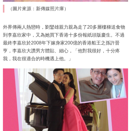
（圖片來源：新傳媒照片庫）
外界傳兩人熱戀時，劉鑾雄親力親為走了20多層樓梯送食物
到李嘉欣家中，又為她買下香港十多份報紙頭版慶生。不過
最終李嘉欣於2008年下嫁身家200億的香港船王之孫許晉
亨，李嘉欣大讚男方體貼、細心，「他對我很好，十分疼
我，我在很適合的時機遇上他。」