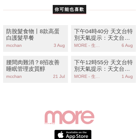
你可能也喜歡
防脫髮食物丨8款高蛋
下午04時40分 天文台特
白護髮早餐
別天氣提示：天文台預
測週末酷熱天氣市民需
mcchan
3 Aug
MORE - 生活品味
6 Aug
防中暑
腰間肉難消？8招改善
下午12時55分 天文台特
睡眠管理皮質醇
別天氣提示：天文台發
出特別天氣提示提醒市
mcchan
21 Jul
MORE - 生活品味
1 Aug
民注意大雨可能影響