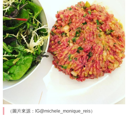
（圖片來源：IG@michele_monique_reis）