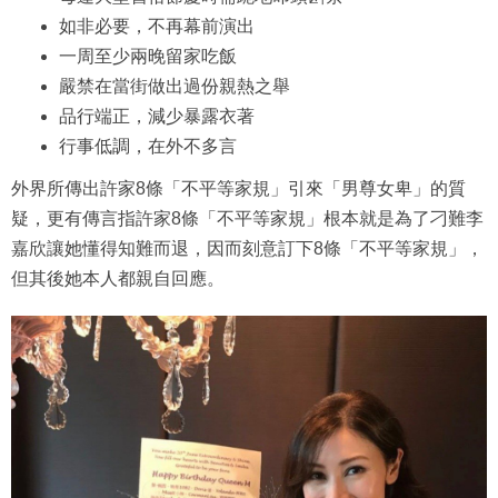
如非必要，不再幕前演出
一周至少兩晚留家吃飯
嚴禁在當街做出過份親熱之舉
品行端正，減少暴露衣著
行事低調，在外不多言
外界所傳出許家8條「不平等家規」引來「男尊女卑」的質
疑，更有傳言指許家8條「不平等家規」根本就是為了刁難李
嘉欣讓她懂得知難而退，因而刻意訂下8條「不平等家規」，
但其後她本人都親自回應。