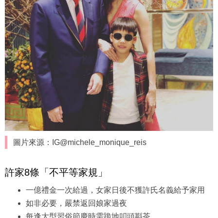
圖片來源：IG@michele_monique_reis
許家8條「不平等家規」
一億禮金一次給過，女家日後不獲許氏名義給予家用
如非必要，嚴禁返回娘家過夜
每逢大型習俗節慶時需跪地叩頭斟茶