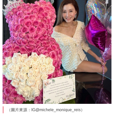
（圖片來源：IG@michele_monique_reis）