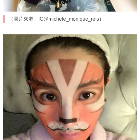
（圖片來源：IG@michele_monique_reis）