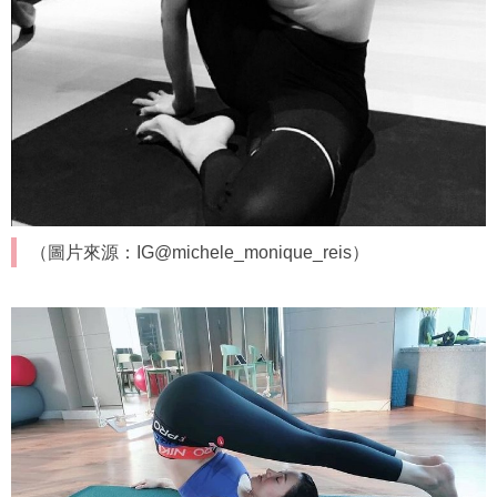
（圖片來源：IG@michele_monique_reis）