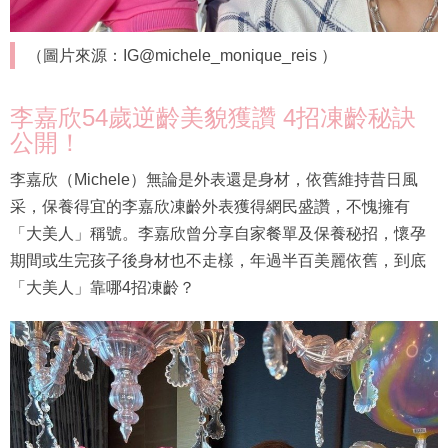
（圖片來源：IG@michele_monique_reis ）
李嘉欣54歲逆齡美貌獲讚 4招凍齡秘訣
公開！
李嘉欣（Michele）無論是外表還是身材，依舊維持昔日風
采，保養得宜的李嘉欣凍齡外表獲得網民盛讚，不愧擁有
「大美人」稱號。李嘉欣曾分享自家餐單及保養秘招，懷孕
期間或生完孩子後身材也不走樣，年過半百美麗依舊，到底
「大美人」靠哪4招凍齡？