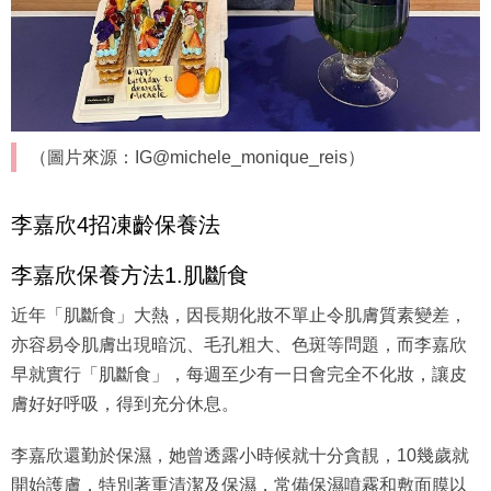
（圖片來源：IG@michele_monique_reis）
李嘉欣4招凍齡保養法
李嘉欣保養方法1.肌斷食
近年「肌斷食」大熱，因長期化妝不單止令肌膚質素變差，
亦容易令肌膚出現暗沉、毛孔粗大、色斑等問題，而李嘉欣
早就實行「肌斷食」，每週至少有一日會完全不化妝，讓皮
膚好好呼吸，得到充分休息。
李嘉欣還勤於保濕，她曾透露小時候就十分貪靚，10幾歲就
開始護膚，特別著重清潔及保濕，常備保濕噴霧和敷面膜以