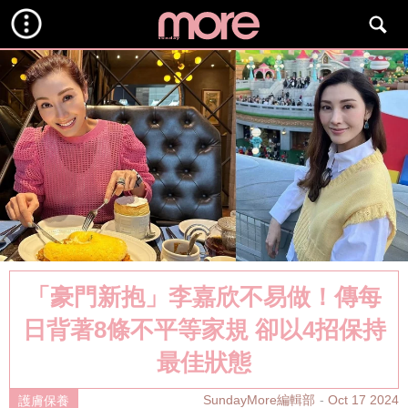
「豪門新抱」李嘉欣不易做！傳每
日背著8條不平等家規 卻以4招保持
最佳狀態
SundayMore編輯部
Oct 17 2024
護膚保養