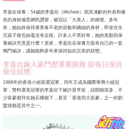
李嘉欣保養：54歲的李嘉欣（Michele）因其凍齡的外表和修
長的身材備受網民讚譽，被冠以「大美人」的稱號。多年
來，她始終保持著青春不老的容貌和纖細的身材，即使在生
完孩子後也絲毫沒有走樣。許多人不禁好奇，她的美顏與保
養秘訣究竟是什麼？原來，李嘉欣在保養方面有自己的一套
獨門秘訣，讓她能夠多年來保持如此完美的狀態。
李嘉欣嫁入豪門歷重重困難 卻每日保持
最佳狀態
1988年的香港小姐當選冠軍，同年又成為國際華裔小姐冠
軍，雙料選美冠軍的李嘉欣下嫁許晉亨前，緋聞相當多，不
少富豪都拜在她石榴裙下，甚至「香港四大富豪」之一的劉
鑾雄都是其中之一。