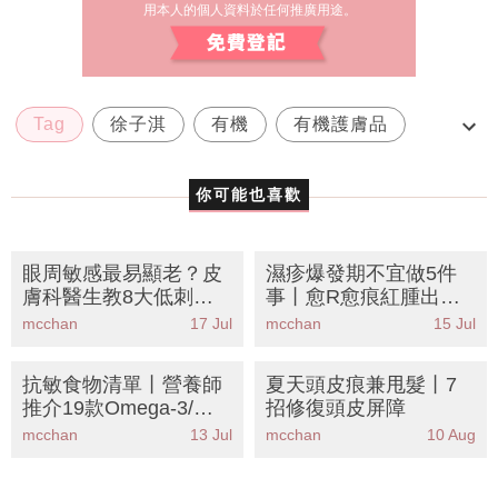
用本人的個人資料於任何推廣用途。
Tag
徐子淇
有機
有機護膚品
濕疹
你可能也喜歡
眼周敏感最易顯老？皮
濕疹爆發期不宜做5件
膚科醫生教8大低刺激
事丨愈R愈痕紅腫出
保養成分丨KO眼紋紅腫
水？皮膚科醫生中醫聯
mcchan
17 Jul
mcchan
15 Jul
乾癢
手拆解濕疹戒口清單
+護理攻略
抗敏食物清單丨營養師
夏天頭皮痕兼甩髮丨7
推介19款Omega-3/鋅/
招修復頭皮屏障
維他命D食物 擊退濕疹
mcchan
13 Jul
mcchan
10 Aug
痕癢告別類固醇