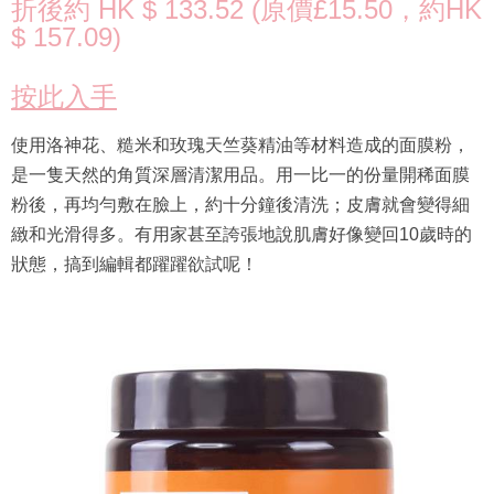
折後約 HK $ 133.52 (原價£15.50，約HK
$ 157.09)
按此入手
使用洛神花、糙米和玫瑰天竺葵精油等材料造成的面膜粉，
是一隻天然的角質深層清潔用品。用一比一的份量開稀面膜
粉後，再均勻敷在臉上，約十分鐘後清洗；皮膚就會變得細
緻和光滑得多。有用家甚至誇張地說肌膚好像變回10歲時的
狀態，搞到編輯都躍躍欲試呢！