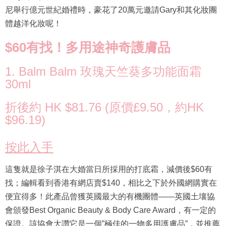
尼舉行億元世紀婚禮時，豪花了20萬元邀請Gary和其化妝團
體越洋化妝呢！
$60有找！多用途神奇護膚品
1. Balm Balm 玫瑰天竺葵多功能面霜
30ml
折後約 HK $81.76 (原價£9.50，約HK
$96.19)
按此入手
這隻就是徐子淇在大婚當日所採用的打底霜，減價後$60有
找；編輯看到香港有網店賣$140，相比之下於外國網購實在
便宜得多！此產品曾獲英國最大的有機團體——英國土壤協
會頒發Best Organic Beauty & Body Care Award，有一定的
保證。該協會大讚它是一個”極佳的一物多用護膚品”，並推薦