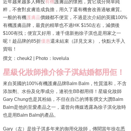
近年越來越多人轉投
有機
護膚品的懷抱，貪它成分簡單純
粹，不會對皮膚造成負擔，用久了還有機會改善過敏膚質。
一般的有機
護膚品
價錢都不便宜，不過是次介紹的英國100%
有機護膚品牌，最貴的精華也不過HK $150左右，減價後
$100有找；便宜又好用，連千億新抱徐子淇也是用家之一
呢！趁品牌的85折
優惠
還未結束（詳見文末），快點大手入
貨啦！
撰文：cheuk2 | Photo：lovelula
星級化妝師推介徐子淇結婚都用佢！
來自英國的100%有機護膚品牌Balm Balm，性質溫和，不含
添加劑、水份及化學成分，連初生BB都用得！星級化妝師
Gary Chung也是其粉絲，不但在自己的博客撰文大讚Balm
Balm是他的至愛產品之一，還曾向傳媒透露為徐子淇化妝時
也是用Balm Balm的產品。
Gary（左）是徐子淇多年來的御用化妝師，傳聞當年徐在悉