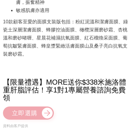
膚，振奮精神
敏感肌膚亦適用
10款顧客至愛的面膜支裝版包括：粉紅泥溫和潔膚面膜、綠
瓷土深層潔膚面膜、蜂膠控油面膜、橄欖深層磨砂霜、杏桃
溫和磨砂啫喱、星晨花補濕抗氧面膜、紅石榴煥采面膜、葡
萄抗皺緊膚面膜、蜂皇漿緊緻活膚面膜山及桑子亮白抗氧支
裝磨砂霜。
【限量禮遇】MORE送你$338米施洛體
重肝脂評估！享1對1專屬營養諮詢免費
領
立即選購
資料由客戶提供