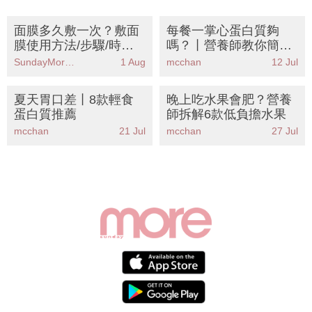
面膜多久敷一次？敷面
每餐一掌心蛋白質夠
膜使用方法/步驟/時間/
嗎？丨營養師教你簡易
好處 哪一款面膜好用？
估算法＋8大增肌減脂
SundayMore編輯部
1 Aug
mcchan
12 Jul
食物清單！踢走水腫肥
無精神
夏天胃口差丨8款輕食
晚上吃水果會肥？營養
蛋白質推薦
師拆解6款低負擔水果
mcchan
21 Jul
mcchan
27 Jul