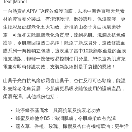
Text |Mabel
一向熱賣的APIVITA速效修護面膜，以地中海過百種天然素
材的豐富養分製成，有潔淨護理、磨砂護理、保濕潤澤、更
生煥彩及延緩老化五大功效。新推的山桑子亮白抗氧磨砂
霜，可溫和去除肌膚老化角質層，達到亮肌、滋潤及抗氧修
護等，令肌膚回復透白亮澤！除添了新成員外，速效修護面
膜系列一向推獨立包裝，這次選了當中10款顧客至愛的面膜
推支裝版，輕輕一按便較易控制使用分量。想快速為肌膚充
電兼有即時修護功效，支裝新版絕對是手袋裡的恩物！
山桑子亮白抗氧磨砂霜含山桑子、杏仁及可可巴顆粒，能溫
和去除老化角質層，令肌膚更易吸收隨後使用的護膚產品，
柔滑亮澤。其他成份包括：
純淨綠茶基底水：具高抗氧及抗衰老功效
蜂蜜及維他命B5：滋潤肌膚，令肌膚柔軟有光澤
薰衣草、香橙、玫瑰、橄欖及杏仁有機精華油：更生活