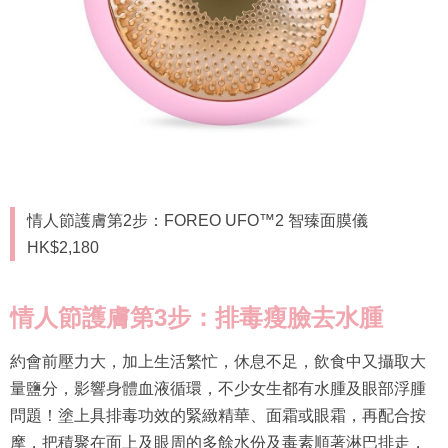
情人節護膚第2步：FOREO UFO™2 智臻面膜儀
HK$2,180
情人節護膚第3步：排毒瘦臉去水腫
約會前壓力大，加上生活繁忙，休息不足，飲食中又攝取大
量鹽分，影響身體血液循環，不少女生都有水腫及眼部浮腫
問題！塗上具排毒功效的緊緻精華、面霜或眼霜，再配合按
摩，把積聚在面上及眼周的多餘水份及毒素順著淋巴排走，