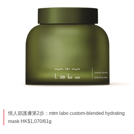
情人節護膚第2步：mtm labo custom-blended hydrating
mask HK$1,070/61g