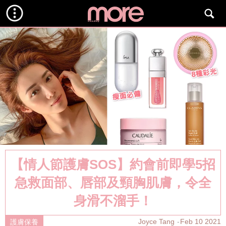
【情人節護膚SOS】約會前即學5招
急救面部、唇部及頸胸肌膚，令全
身滑不溜手！
Joyce Tang
Feb 10 2021
護膚保養