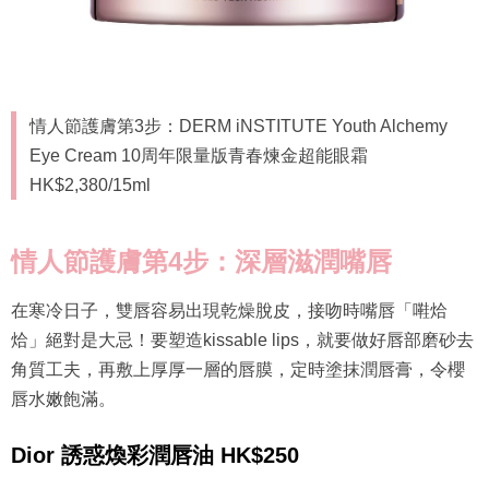
情人節護膚第3步：DERM iNSTITUTE Youth Alchemy
Eye Cream 10周年限量版青春煉金超能眼霜
HK$2,380/15ml
情人節護膚第4步：深層滋潤嘴唇
在寒冷日子，雙唇容易出現乾燥脫皮，接吻時嘴唇「嚡烚
烚」絕對是大忌！要塑造kissable lips，就要做好唇部磨砂去
角質工夫，再敷上厚厚一層的唇膜，定時塗抹潤唇膏，令櫻
唇水嫩飽滿。
Dior 誘惑煥彩潤唇油 HK$250