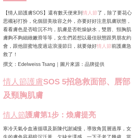
【情人節護膚SOS】還有數天便來到
情人節
了，除了要花心
思襯衫打扮，化個甜美妝容之外，亦要好好注意肌膚狀態，
看看膚色是否暗沉不均，肌膚是否乾燥缺水，雙唇、頸胸肌
膚夠不夠細緻嫩滑等等，女生們若想以最佳狀態跟男朋友約
會，跟他甜蜜地度過這浪漫節日，就要做好
情人節
前護膚急
救了！
撰文：Edelweiss Tsang｜圖片來源：品牌提供
情人節護膚
SOS 5招急救面部、唇部
及頸胸肌膚
情人節
護膚第1步：煥膚提亮
寒冷天氣令血液循環及新陳代謝減慢，導致角質層過厚，女
生的膚色容易暗沉泛黃，欠缺光澤感，一下子老了幾歲，當