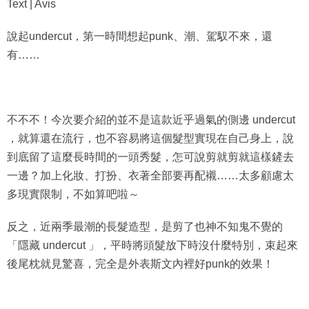
Text | Avis
說起undercut，第一時間想起punk、潮、駕馭不來，還
有……
不不不！今次要介紹的並不是這款近乎過氣的側邊 undercut
，就算還在流行，也不容易將這個髮型實現在自己身上，說
到底留了這麼長時間的一頭秀髮，怎可說剪就剪就這樣鏟去
一邊？加上化妝、打扮、衣著全部要再配襯……太多顧慮太
多現實限制，不如算吧啦～
反之，近兩季最潮的長髮造型，是剪了也神不知鬼不覺的
「隱藏 undercut 」，平時將頭髮放下時沒什麼特別，束起來
後尾枕就見驚喜，完全是外表斯文內裡好punk的效果！