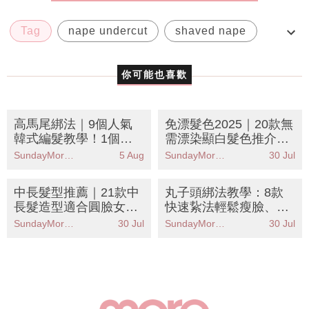
Tag
nape undercut
shaved nape
undercut
隱藏undercut
你可能也喜歡
高馬尾綁法｜9個人氣
免漂髮色2025｜20款無
韓式編髮教學！1個紥
需漂染顯白髮色推介！
法顯臉細又時尚
焦糖奶茶色/浪漫紅棕色
SundayMore編輯部
5 Aug
SundayMore編輯部
30 Jul
中長髮型推薦｜21款中
丸子頭綁法教學：8款
長髮造型適合圓臉女
快速紥法輕鬆瘦臉、減
生！層次剪/俐落直髮/
齡、增髮量
SundayMore編輯部
30 Jul
SundayMore編輯部
30 Jul
耳圈染