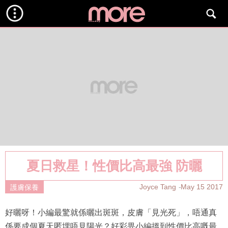
夏日救星！性價比高最強 防曬
Joyce Tang
May 15 2017
護膚保養
好曬呀！小編最驚就係曬出斑斑，皮膚「見光死」，唔通真
係要成個夏天匿埋唔見陽光？好彩畀小編搵到性價比高嘅最