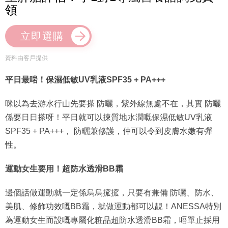
領
立即選購
資料由客戶提供
平日最啱
！
保濕低敏
UV
乳液SPF35 + PA+++
咪以為去游水行山先要搽 防曬，紫外線無處不在，其實 防曬
係要日日搽呀！平日就可以揀質地水潤嘅保濕低敏UV乳液
SPF35 + PA+++， 防曬兼修護，仲可以令到皮膚水嫩有彈
性。
運動女生要用！
超防水透滑
BB
霜
邊個話做運動就一定係烏烏搲搲，只要有兼備 防曬、防水、
美肌、修飾功效嘅BB霜，就做運動都可以靚！ANESSA特別
為運動女生而設嘅專屬化粧品超防水透滑BB霜，唔單止採用
「BEAUTY BOOSTER技術」，喺接觸水後妝容個透明感會