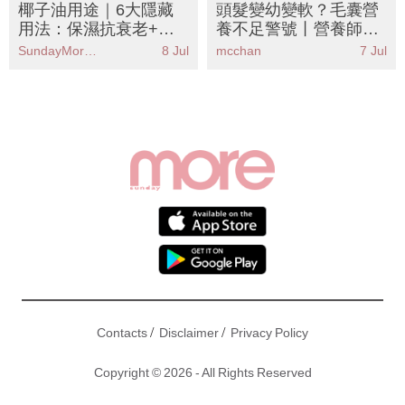
用法：保濕抗衰老+美
養不足警號丨營養師教
白牙齒！低成本護膚好
8大生髮食物＋自我檢
SundayMore編輯部
8 Jul
mcchan
7 Jul
物！
測清單 擺脫稀疏頭頂
/
/
Contacts
Disclaimer
Privacy Policy
Copyright © 2026 - All Rights Reserved