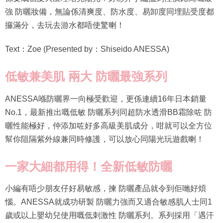
強 防曬妝備，無論係清爽度、防水度、易卸度同埋貼受度都
攞滿分，去玩去游水都唔使驚喇！
Text：Zoe (Presented by：Shiseido ANESSA)
低敏兼美肌 兩大 防曬
最
強系列
ANESSA喺防曬界一向極受歡迎，更係連續16年日本銷量
No.1，最新推出嘅低敏 防曬系列同超防水透滑BB霜除咗 防
曬性能極好，仲添加咗好多高級美肌成分，咁就可以全方位
幫你阻隔紫外線兼同時修護，可以放心同陽光玩遊戲喇！
一家大細都用得
！全新
低敏
防曬
小編有唔少朋友仔好易敏感，揀 防曬產品就令到佢哋好煩
惱。ANESSA就成功研製 防曬力強而又適合敏感肌人士同1
歲或以上嬰幼兒使用嘅低刺激性 防曬系列。系列採用「遇汗
越強AQUA BOOSTER技術」，當 防曬膜層遇到水或汗水