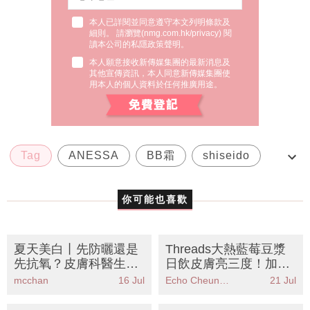
本人已詳閱並同意遵守本文列明條款及
細則。 請瀏覽(
nmg.com.hk/privacy
) 閱
讀本公司的私隱政策聲明。
本人願意接收新傳媒集團的最新消息及
其他宣傳資訊，本人同意新傳媒集團使
用本人的個人資料於任何推廣用途。
Tag
ANESSA
BB霜
shiseido
性價比高
你可能也喜歡
夏天美白丨先防曬還是
Threads大熱藍莓豆漿
先抗氧？皮膚科醫生解
日飲皮膚亮三度！加香
構正確順序＋10大超級
蕉竟是錯？營養師教你
mcchan
16 Jul
Echo Cheung（SundayMore編輯部）
21 Jul
抗氧化食物
正確喝法
椰子油用途｜6大隱藏
頭髮變幼變軟？毛囊營