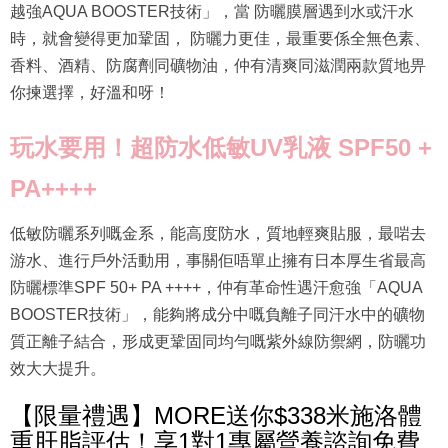
時，就會變得更加鞏固， 防曬力更佳，最重要係全無色素、
香料、酒精、防腐劑同礦物油，仲有清爽同滋潤兩款質地畀
你揀選擇，好溫和呀！
玩水要用！超防水低敏
UV
乳液 SPF50 +
PA++++
低敏防曬系列嘅金系，能高度防水，質地輕爽貼服，最啱去
游水、進行戶外活動用，事關佢唔單止擁有日本厚生省最高
防曬標準SPF 50+ PA ++++，仲有革命性遇汗愈強「AQUA
BOOSTER技術」，能夠將成分中嘅負離子同汗水中的礦物
質正離子結合，形成更鞏固同均勻嘅紫外線防禦網，防曬功
效大大提升。
【限量禮遇】MORE送你$338米施洛體
重肝脂評估！享1對1專屬營養諮詢免費