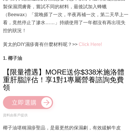
製保濕潤膚膏，嘗試不同的材料，最後試加入蜂蠟
（Beewax）「當晚搽了一次，半夜再補一次，第二天早上一
看，竟然停止了滲水……」持續使用了一年都沒有再出現失
控的狀況！
黃太的DIY濕疹膏有什麼材料呢？>>
Click Here!
1. 椰子油
【限量禮遇】MORE送你$338米施洛體
重肝脂評估！享1對1專屬營養諮詢免費
領
立即選購
資料由客戶提供
椰子油堪稱濕疹聖品，是最更然的保濕劇，有效緩解牛皮