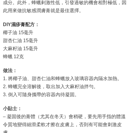
成分。此外，蜂蠟剌激性低，引發過敏的機會相對極低，因
此用來做抗敏感潤膚膏就是最佳選擇。
DIY濕疹膏配方：
椰子油 15毫升
甜杏仁油 15毫升
大麻籽油 15毫升
蜂蠟 12克
做法：
1. 將椰子油、甜杏仁油和蜂蠟放入玻璃容器內隔水加熱。
2. 蜂蠟完全溶解後，取出加入大麻籽油拌勻。
3. 倒入可隨身攜帶的容器內待凝固。
小貼士：
– 凝固後的膏體（尤其在冬天）會稍硬，要先用手指的體溫
令質地變得細滑柔軟才擦在皮膚上，否則有可能會刺激皮
膚。