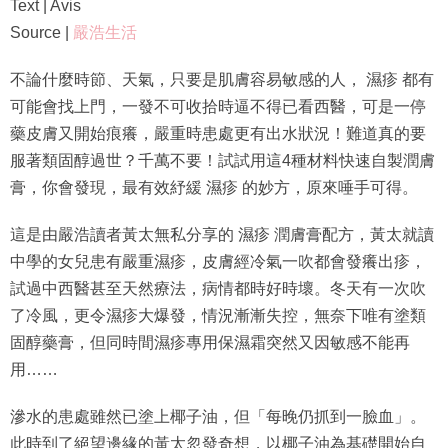
Text | Avis
Source |
嚴浩生活
不論什麼時節、天氣，只要是肌膚容易敏感的人， 濕疹 都有
可能會找上門，一發不可收拾時逼不得已看西醫，可是一停
藥皮膚又開始痕癢，嚴重時患處更有出水狀況！難道真的要
服著類固醇過世？千萬不要！試試用這4種材料快速自製潤膚
膏，你會發現，最有效紓緩 濕疹 的妙方，原來唾手可得。
這是由嚴浩讀者黃太無私分享的 濕疹 潤膚膏配方，黃太就讀
中學的女兒患有嚴重濕疹，皮膚經冷氣一吹都會發癢出疹，
試過中西醫甚至天然療法，病情都時好時壞。冬天有一次吹
了冷風，更令濕疹大爆發，情況漸漸失控，無奈下唯有塗類
固醇藥膏，但同時間濕疹專用保濕霜突然又因敏感不能再
用……
滲水的患處雖然已塗上椰子油，但「每晚仍抓到一臉血」。
此時到了絕望邊緣的黃太忽發奇想，以椰子油為基礎開始自