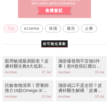
用本人的個人資料於任何推廣用途。
Tag
eczema
保濕
嚴浩
止癢
你可能也喜歡
眼周敏感最易顯老？皮
濕疹爆發期不宜做5件
膚科醫生教8大低刺激
事丨愈R愈痕紅腫出
保養成分丨KO眼紋紅腫
水？皮膚科醫生中醫聯
mcchan
17 Jul
mcchan
15 Jul
乾癢
手拆解濕疹戒口清單
+護理攻略
抗敏食物清單丨營養師
濕疹戒口不是全部？皮
推介19款Omega-3/鋅/
膚科醫生解構「皮膚屏
維他命D食物 擊退濕疹
障修復」關鍵丨8大營
mcchan
13 Jul
mcchan
10 Jul
痕癢告別類固醇
養素+護理攻略防復發