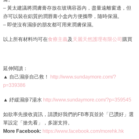
– 黃太建議將潤膚膏存放在玻璃容器內，盡量遠離窗邊，但
亦可以裝在鋁質的潤唇膏小盒內方便攜帶，隨時保濕。
– 即使沒有濕疹的朋友都可用來潤膚保濕。
以上所有材料均可在
食療主義
及
天麗天然護理有限公司
購買
延伸閱讀：
▲ 自己濕疹自己救！
http://www.sundaymore.com/?
p=339386
▲ 紓緩濕疹7湯水
http://www.sundaymore.com/?p=359545
如欲率先接收資訊，請讚好我們的FB專頁並於「已讚好」選
單設定「搶先看」，多謝支持。
More Facebook:
https://www.facebook.com/morehk.hk