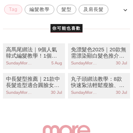
Tag
編髮教學
髮型
及肩長髮
扎頭髮
你可能也喜歡
高馬尾綁法｜9個人氣
免漂髮色2025｜20款無
韓式編髮教學！1個紥
需漂染顯白髮色推介！
法顯臉細又時尚
焦糖奶茶色/浪漫紅棕色
SundayMore編輯部
5 Aug
SundayMore編輯部
30 Jul
中長髮型推薦｜21款中
丸子頭綁法教學：8款
長髮造型適合圓臉女
快速紥法輕鬆瘦臉、減
生！層次剪/俐落直髮/
齡、增髮量
SundayMore編輯部
30 Jul
SundayMore編輯部
30 Jul
耳圈染