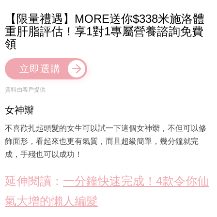
【限量禮遇】MORE送你$338米施洛體
重肝脂評估！享1對1專屬營養諮詢免費
領
立即選購
資料由客戶提供
女神辮
不喜歡扎起頭髮的女生可以試一下這個女神辮，不但可以修
飾面形，看起來也更有氣質，而且超級簡單，幾分鐘就完
成，手殘也可以成功！
延伸閱讀：
一分鐘快速完成！4款令你仙
氣大增的懶人編髮