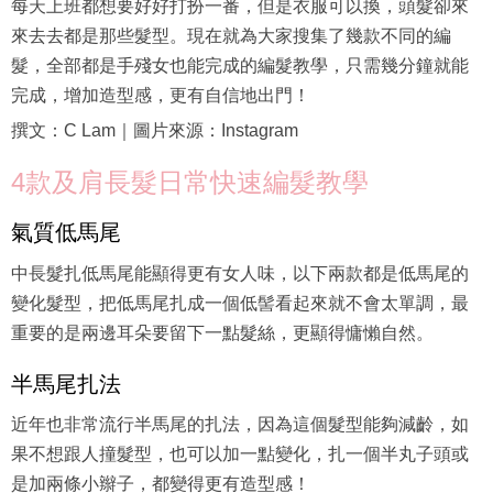
每天上班都想要好好打扮一番，但是衣服可以換，頭髮卻來
來去去都是那些髮型。現在就為大家搜集了幾款不同的編
髮，全部都是手殘女也能完成的編髮教學，只需幾分鐘就能
完成，增加造型感，更有自信地出門！
撰文：C Lam｜圖片來源：Instagram
4款及肩長髮日常快速編髮教學
氣質低馬尾
中長髮扎低馬尾能顯得更有女人味，以下兩款都是低馬尾的
變化髮型，把低馬尾扎成一個低髻看起來就不會太單調，最
重要的是兩邊耳朵要留下一點髮絲，更顯得慵懶自然。
半馬尾扎法
近年也非常流行半馬尾的扎法，因為這個髮型能夠減齡，如
果不想跟人撞髮型，也可以加一點變化，扎一個半丸子頭或
是加兩條小辮子，都變得更有造型感！