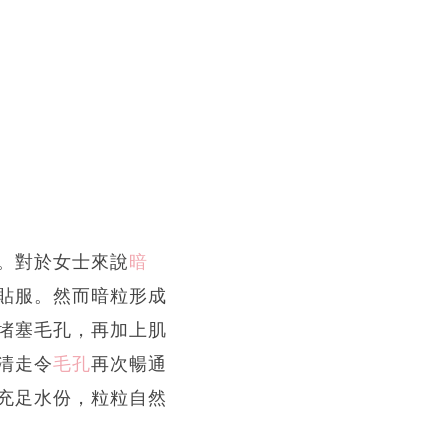
。對於女士來說
暗
貼服。然而暗粒形成
堵塞毛孔，再加上肌
清走令
毛孔
再次暢通
充足水份，粒粒自然