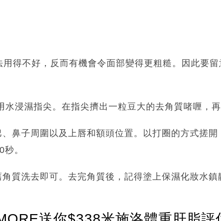
法用得不好，反而有機會令面部變得更粗糙。因此要留
再用水浸濕指尖。在指尖擠出一粒豆大的去角質啫喱，
巴、鼻子周圍以及上唇和額頭位置。以打圈的方式搓開
0秒。
老舊角質洗去即可。去完角質後，記得塗上保濕化妝水鎮
ORE送你$338米施洛體重肝脂評