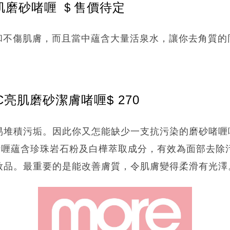
亮肌磨砂啫喱 ＄售價待定
溫和不傷肌膚，而且當中蘊含大量活泉水，讓你去角質
亮肌磨砂潔膚啫喱$ 270
堆積污垢。因此你又怎能缺少一支抗污染的磨砂啫喱呢？K
啫喱蘊含珍珠岩石粉及白樺萃取成分，有效為面部去除
妝品。最重要的是能改善膚質，令肌膚變得柔滑有光澤