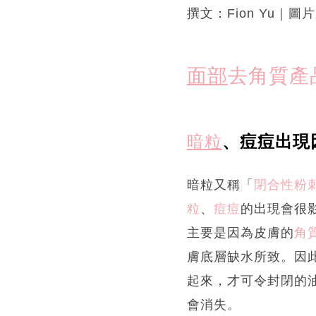
撰文：Fion Yu｜
面部
去角質產
暗粒
、痘痘出現
暗粒又稱「
閉合性粉
粒
、
痘痘
的出現會很
主要是因為皮膚的
角
膚底層缺水所致。因
起來，才可令封閉的
會消失。