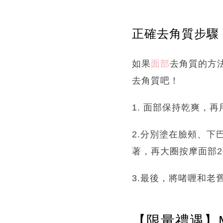
正確去角質步驟
如果
面部
去角質的方
去角質吧！
1. 面部保持乾爽，
2.分別塗在臉頰、下
著，再大圈按摩面部2
3.最後，將啫喱和
【限量禮遇】M