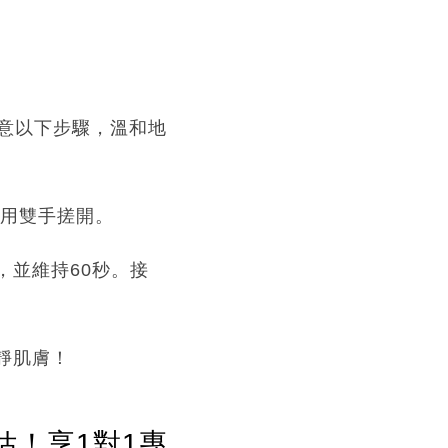
意以下步驟，溫和地
再用雙手搓開。
，並維持60秒。接
靜肌膚！
估！享1對1專