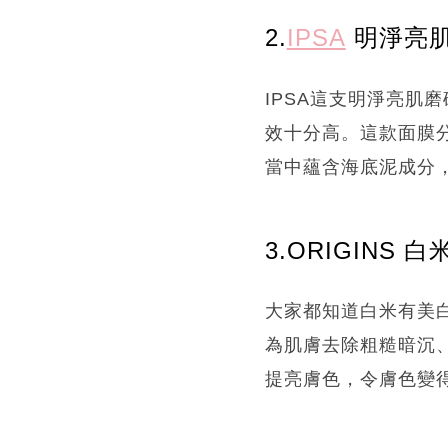
2.
IPSA
明淨亮肌
IPSA這支明淨亮肌
效十分高。這款面膜
當中蘊含海底泥成分
3.ORIGINS 
大家都知道白米有美白
為肌膚去除粗糙暗沉
提亮膚色，令膚色變