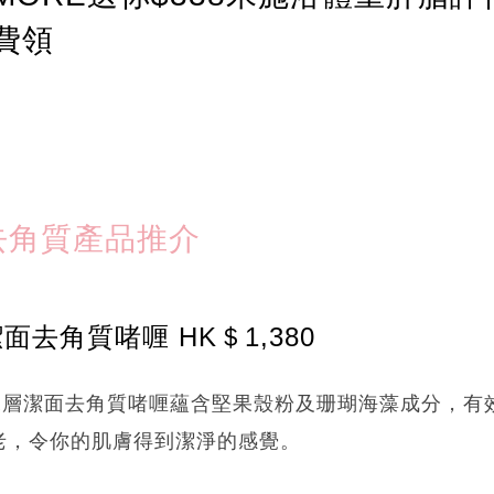
費領
去角質產品推介
深層潔面去角質啫喱 HK＄1,380
ier深層潔面去角質啫喱蘊含堅果殼粉及珊瑚海藻成分，
老，令你的肌膚得到潔淨的感覺。