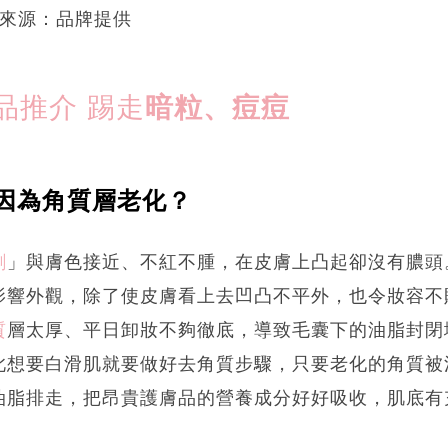
圖片來源：品牌提供
品推介 踢走
暗粒、痘痘
因為角質層老化？
刺
」與膚色接近、不紅不腫，在皮膚上凸起卻沒有膿頭
影響外觀，除了使皮膚看上去凹凸不平外，也令妝容不
質
層太厚、平日卸妝不夠徹底，導致毛囊下的油脂封閉
此想要白滑肌就要做好去角質步驟，只要老化的角質被
油脂排走，把昂貴護膚品的營養成分好好吸收，肌底有