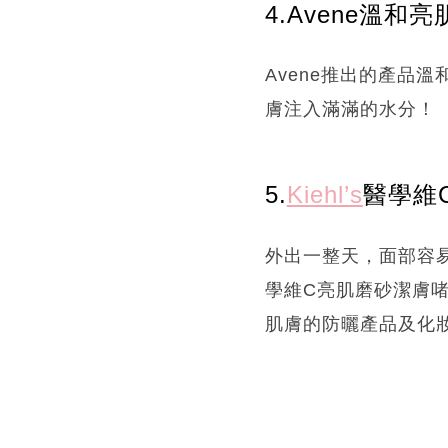
4.Avene溫和
Avene推出的產品
膚注入滿滿的水分！
5.
Kiehl’s
醫學維C
外出一整天，面部容易
學維C亮肌磨砂潔膚
肌膚的防曬產品及化