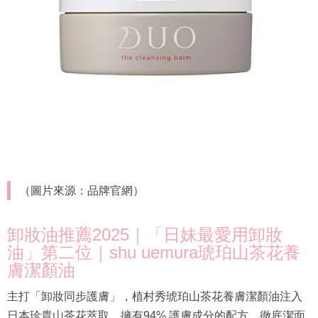
（圖片來源：品牌官網）
卸妝油推薦2025｜「日妹最愛用卸妝
油」第二位｜shu uemura琥珀山茶花養
膚潔顏油
主打「卸妝同步護膚」，植村秀琥珀山茶花養膚潔顏油注入
日本珍貴山茶花萃取，擁有94% 護膚成分的配方，徹底潔面