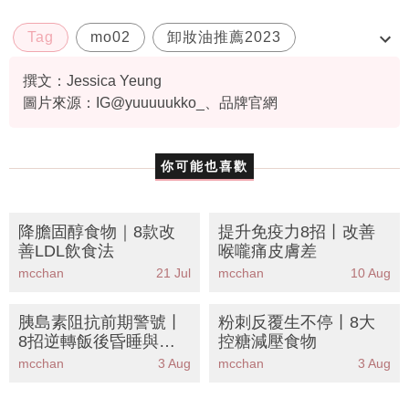
Tag
mo02
卸妝油推薦2023
日本排行榜
日本票選
撰文：Jessica Yeung
圖片來源：IG@yuuuuukko_、品牌官網
你可能也喜歡
降膽固醇食物｜8款改
提升免疫力8招丨改善
善LDL飲食法
喉嚨痛皮膚差
mcchan
21 Jul
mcchan
10 Aug
胰島素阻抗前期警號丨
粉刺反覆生不停丨8大
8招逆轉飯後昏睡與肚
控糖減壓食物
腩
mcchan
3 Aug
mcchan
3 Aug