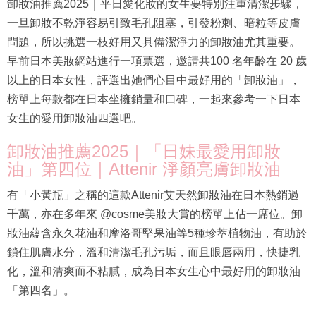
卸妝油推薦2025｜平日愛化妝的女生要特別注重清潔步驟，
一旦卸妝不乾淨容易引致毛孔阻塞，引發粉刺、暗粒等皮膚
問題，所以挑選一枝好用又具備潔淨力的卸妝油尤其重要。
早前日本美妝網站進行一項票選，邀請共100 名年齡在 20 歲
以上的日本女性，評選出她們心目中最好用的「卸妝油」，
榜單上每款都在日本坐擁銷量和口碑，一起來參考一下日本
女生的愛用卸妝油四選吧。
卸妝油推薦2025｜「日妹最愛用卸妝
油」第四位｜Attenir 淨顏亮膚卸妝油
有「小黃瓶」之稱的這款Attenir艾天然卸妝油在日本熱銷過
千萬，亦在多年來 @cosme美妝大賞的榜單上佔一席位。卸
妝油蘊含永久花油和摩洛哥堅果油等5種珍萃植物油，有助於
鎖住肌膚水分，溫和清潔毛孔污垢，而且眼唇兩用，快捷乳
化，溫和清爽而不粘膩，成為日本女生心中最好用的卸妝油
「第四名」。