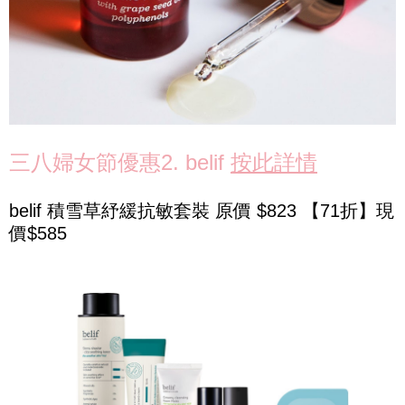
三八婦女節優惠2. belif
按此詳情
belif 積雪草紓緩抗敏套裝 原價 $823 【71折】現
價$585