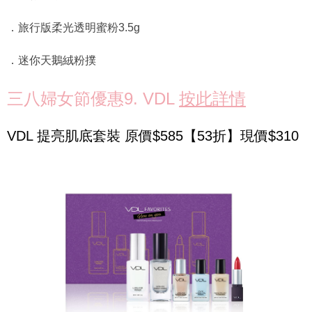
．旅行版柔光透明蜜粉3.5g
．迷你天鵝絨粉撲
三八婦女節優惠9. VDL
按此詳情
VDL 提亮肌底套裝 原價$585【53折】現價$310