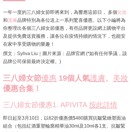
一年一度的三八婦女節即將來到，為響應這節日， 多個
化妝
和
護膚
品牌特別為各位送上一系列驚喜優惠。以下小編將為
你整理出各個三八婦女節優惠，有些品牌更設網上購物平台
及提供免費送貨服務，讓各位在疫情持續的情況下，也能安
在家中享受購物的樂趣！
撰文：Syliva Liu｜圖片來源：品牌官網 (*如有任何爭議，該
品牌公司保留最終決定權。)
三八婦女節
優惠
19個人氣
護膚
、
美妝
優惠合集！
三八婦女節優惠1. APIVITA
按此詳情
即日起至3月10日，以62折優惠價$480購買抗皺緊緻塑面油
組合（包括紅酒重塑輪廓精華油30ml及10ml各1支、抗皺緊