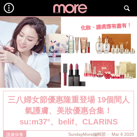
三八婦女節優惠隆重登場 19個間人
氣護膚、美妝優惠合集！
su:m37°、belif、CLARINS
SundayMore編輯部
Mar 6 2020
護膚保養