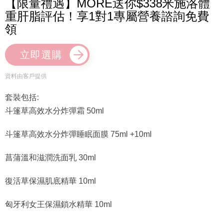
【限量禮遇】MORE送你$338米施洛體
重肝脂評估！享1對1專屬營養諮詢免費
領
立即選購
資料由客戶提供
套裝包括:
斗篷草高效水分炸彈霜 50ml
斗篷草高效水分炸彈睡眠面膜 75ml +10ml
菖蒲溫和滋潤洗面乳 30ml
復活草保濕肌底精華 10ml
匈牙利女王保濕鎖水精華 10ml