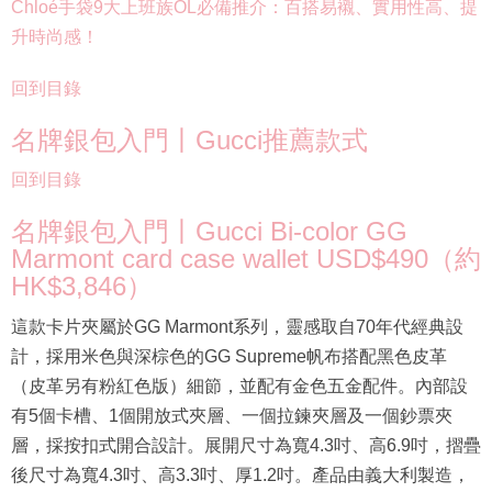
Chloé手袋9大上班族OL必備推介：百搭易襯、實用性高、提
升時尚感！
回到目錄
名牌銀包入門丨Gucci推薦款式
回到目錄
名牌銀包入門丨Gucci Bi-color GG
Marmont card case wallet USD$490（約
HK$3,846）
這款卡片夾屬於GG Marmont系列，靈感取自70年代經典設
計，採用米色與深棕色的GG Supreme帆布搭配黑色皮革
（皮革另有粉紅色版）細節，並配有金色五金配件。內部設
有5個卡槽、1個開放式夾層、一個拉鍊夾層及一個鈔票夾
層，採按扣式開合設計。展開尺寸為寬4.3吋、高6.9吋，摺疊
後尺寸為寬4.3吋、高3.3吋、厚1.2吋。產品由義大利製造，