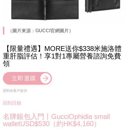
（圖片來源：GUCCI官網圖片）
【限量禮遇】MORE送你$338米施洛體
重肝脂評估！享1對1專屬營養諮詢免費
領
立即選購
資料由客戶提供
回到目錄
名牌銀包入門丨GucciOphidia small
walletUSD$530（約HK$4,160）