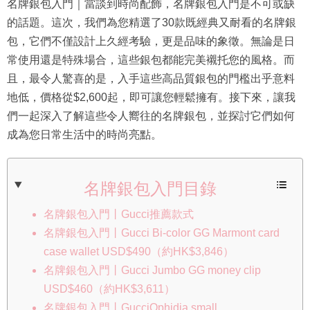
名牌銀包入門｜當談到時尚配飾，名牌銀包入門是不可或缺
的話題。這次，我們為您精選了30款既經典又耐看的名牌銀
包，它們不僅設計上久經考驗，更是品味的象徵。無論是日
常使用還是特殊場合，這些銀包都能完美襯托您的風格。而
且，最令人驚喜的是，入手這些高品質銀包的門檻出乎意料
地低，價格從$2,600起，即可讓您輕鬆擁有。接下來，讓我
們一起深入了解這些令人嚮往的名牌銀包，並探討它們如何
成為您日常生活中的時尚亮點。
名牌銀包入門目錄
名牌銀包入門丨Gucci推薦款式
名牌銀包入門丨Gucci Bi-color GG Marmont card
case wallet USD$490（約HK$3,846）
名牌銀包入門丨Gucci Jumbo GG money clip
USD$460（約HK$3,611）
名牌銀包入門丨GucciOphidia small