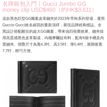
名牌銀包入門丨Gucci Jumbo GG
money clip USD$460（約HK$3,611）
這款黑色巨型GG圖案皮革錢夾於2023年早秋系列登場，運用
Guccio Gucci姓名縮寫的重新演繹，展現品牌經典標誌。全
黑設計搭配醒目的超大GG圖案，帶來強烈視覺效果。錢夾採
用高質感黑色皮革製成，內襯摩爾紋布料，配有6個卡槽及內
置錢夾。摺疊尺寸為寬4.3吋、高3.5吋、厚0.4吋，展開後寬
7.7吋，輕巧方便。