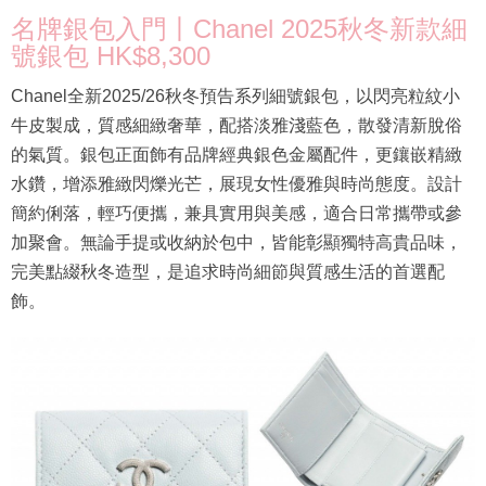
名牌銀包入門丨Chanel 2025秋冬新款細
號銀包 HK$8,300
Chanel全新2025/26秋冬預告系列細號銀包，以閃亮粒紋小
牛皮製成，質感細緻奢華，配搭淡雅淺藍色，散發清新脫俗
的氣質。銀包正面飾有品牌經典銀色金屬配件，更鑲嵌精緻
水鑽，增添雅緻閃爍光芒，展現女性優雅與時尚態度。設計
簡約俐落，輕巧便攜，兼具實用與美感，適合日常攜帶或參
加聚會。無論手提或收納於包中，皆能彰顯獨特高貴品味，
完美點綴秋冬造型，是追求時尚細節與質感生活的首選配
飾。