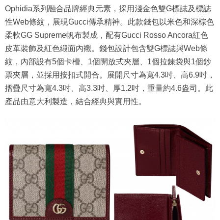
Ophidia系列融合品牌經典元素，採用淺金色雙G標誌及標誌
性Web條紋，展現Gucci傳承精神。此款錢包以米色和深棕色
柔軟GG Supreme帆布製成，配有Gucci Rosso Ancora紅色
皮革裝飾及紅色緞面內襯。錢包設計包含雙G標誌與Web條
紋，內部設有5個卡槽、1個開放式夾層、1個拉鍊袋與1個鈔
票夾層，並採用按扣式開合。展開尺寸為寬4.3吋、高6.9吋，
摺疊尺寸為寬4.3吋、高3.3吋、厚1.2吋，重量約4.6盎司。此
產品由意大利製造，結合經典與實用性。