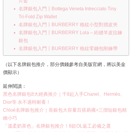
片套
名牌銀包入門丨Bottega Veneta Intrecciato Tiny
Tri-Fold Zip Wallet
名牌銀包入門丨BURBERRY 格紋小型對摺皮夾
名牌銀包入門丨BURBERRY Lola – 絎縫羊皮拉鍊
銀包
名牌銀包入門丨BURBERRY 格紋零錢包附鍊帶
（以下名牌銀包推介，部分價錢參考自美版官網，將以美金
價顯示）
延伸閱讀：
黑色名牌銀包8大經典推介｜千8起入手Chanel、Hermès、
Dior等 永不過時耐看！
Chloé名牌銀包推介｜長銀包大容量百搭易襯+三摺短銀包精
緻小巧
「溫柔奶茶色」名牌銀包推介！8款OL返工必備之選