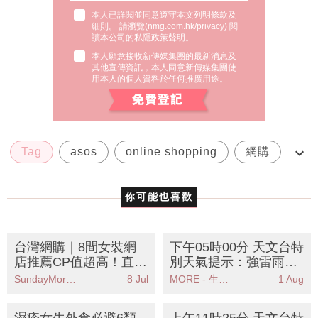
本人已詳閱並同意遵守本文列明條款及
細則。 請瀏覽(
nmg.com.hk/privacy
) 閱
讀本公司的私隱政策聲明。
本人願意接收新傳媒集團的最新消息及
其他宣傳資訊，本人同意新傳媒集團使
用本人的個人資料於任何推廣用途。
Tag
asos
online shopping
網購
英鎊
你可能也喜歡
台灣網購｜8間女裝網
下午05時00分 天文台特
店推薦CP值超高！直送
別天氣提示：強雷雨帶
香港隨時增文青感！
逐漸靠近香港市民需保
SundayMore編輯部
8 Jul
MORE - 生活品味
1 Aug
持警惕
濕疹女生外食必避6類
上午11時25分 天文台特