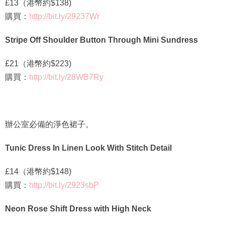
£13（港幣約$138)
購買：
http://bit.ly/29237Wr
Stripe Off Shoulder Button Through Mini Sundress
£21（港幣約$223)
購買：
http://bit.ly/28WB7Ry
辦公室必備的淨色裙子。
Tunic Dress In Linen Look With Stitch Detail
£14（港幣約$148)
購買：
http://bit.ly/2923sbP
Neon Rose Shift Dress with High Neck