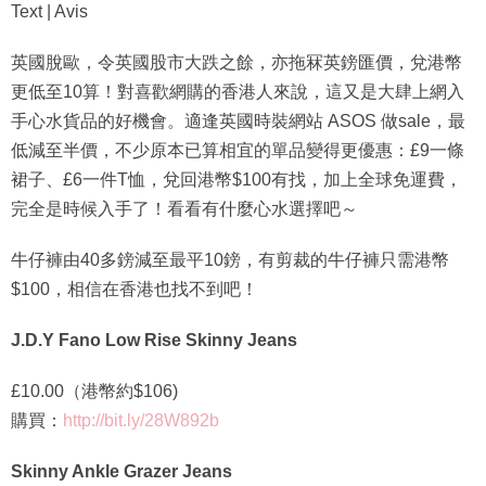
Text | Avis
英國脫歐，令英國股市大跌之餘，亦拖冧英鎊匯價，兌港幣
更低至10算！對喜歡網購的香港人來說，這又是大肆上網入
手心水貨品的好機會。適逢英國時裝網站 ASOS 做sale，最
低減至半價，不少原本已算相宜的單品變得更優惠：£9一條
裙子、£6一件T恤，兌回港幣$100有找，加上全球免運費，
完全是時候入手了！看看有什麼心水選擇吧～
牛仔褲由40多鎊減至最平10鎊，有剪裁的牛仔褲只需港幣
$100，相信在香港也找不到吧！
J.D.Y Fano Low Rise Skinny Jeans
£10.00（港幣約$106)
購買：
http://bit.ly/28W892b
Skinny Ankle Grazer Jeans