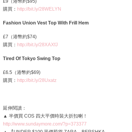
購買：
http://bit.ly/28WELYN
Fashion Union Vest Top With Frill Hem
£7（港幣約$74)
購買：
http://bit.ly/28XAXfJ
Tired Of Tokyo Swing Top
£6.5（港幣約$69)
購買：
http://bit.ly/28Uxatz
延伸閱讀：
▲ 半價買 COS 四大平價時裝大折扣喇！
http://www.sundaymore.com/?p=373377
▲ 【UNDER $100 平價荀貨 ZARA、BERSHKA、