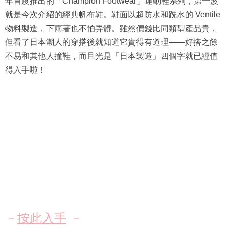
年首度推出的「Champion Footwear」運動鞋系列，第一波
就是今次介紹的經典帆布鞋。鞋面以超防水和跣水的 Ventile
物料製造，下雨著也不怕弄髒。雖然價錢比同類型產品貴，
但看了日本潮人的穿搭後就知道它貴得有道理——好搭之餘
不易和其他人撞鞋，而且光是「日本製造」四個字就已經值
得入手啦！
－
按此入手
－