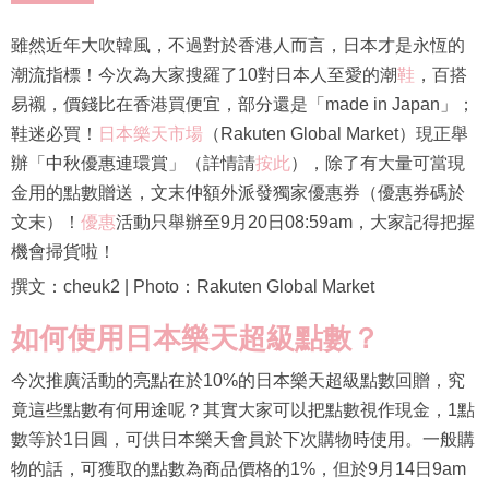
雖然近年大吹韓風，不過對於香港人而言，日本才是永恆的
潮流指標！今次為大家搜羅了10對日本人至愛的潮
鞋
，百搭
易襯，價錢比在香港買便宜，部分還是「made in Japan」；
鞋迷必買！
日本樂天市場
（Rakuten Global Market）現正舉
辦「中秋優惠連環賞」（詳情請
按此
），除了有大量可當現
金用的點數贈送，文末仲額外派發獨家優惠券（優惠券碼於
文末）！
優惠
活動只舉辦至9月20日08:59am，大家記得把握
機會掃貨啦！
撰文：cheuk2 | Photo：Rakuten Global Market
如何使用日本樂天超級點數？
今次推廣活動的亮點在於10%的日本樂天超級點數回贈，究
竟這些點數有何用途呢？其實大家可以把點數視作現金，1點
數等於1日圓，可供日本樂天會員於下次購物時使用。一般購
物的話，可獲取的點數為商品價格的1%，但於9月14日9am