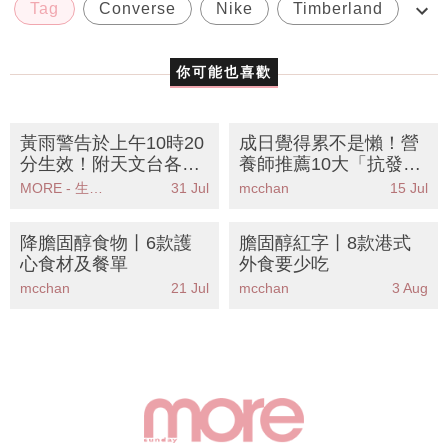
Tag
Converse
Nike
Timberland
波鞋
你可能也喜歡
黃雨警告於上午10時20
成日覺得累不是懶！營
分生效！附天文台各區
養師推薦10大「抗發炎
雨量分佈圖
食物」清單 告別水腫皮
MORE - 生活品味
31 Jul
mcchan
15 Jul
膚差慢性疲勞
降膽固醇食物丨6款護
膽固醇紅字丨8款港式
心食材及餐單
外食要少吃
mcchan
21 Jul
mcchan
3 Aug