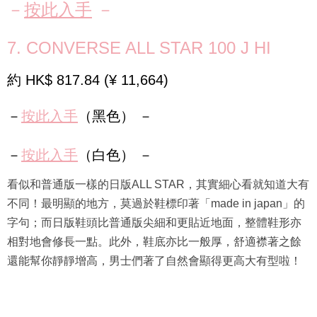
－
按此入手
－
7. CONVERSE ALL STAR 100 J HI
約 HK$ 817.84 (¥ 11,664)
－
按此入手
（黑色） －
－
按此入手
（白色） －
看似和普通版一樣的日版ALL STAR，其實細心看就知道大有
不同！最明顯的地方，莫過於鞋標印著「made in japan」的
字句；而日版鞋頭比普通版尖細和更貼近地面，整體鞋形亦
相對地會修長一點。此外，鞋底亦比一般厚，舒適襟著之餘
還能幫你靜靜增高，男士們著了自然會顯得更高大有型啦！