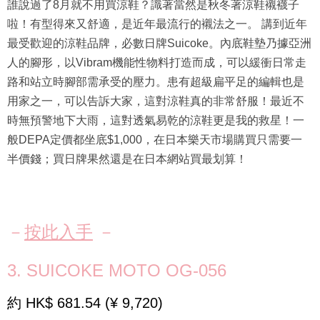
誰說過了8月就不用買涼鞋？識著當然是秋冬著涼鞋襯襪子
啦！有型得來又舒適，是近年最流行的襯法之一。 講到近年
最受歡迎的涼鞋品牌，必數日牌Suicoke。內底鞋墊乃據亞洲
人的腳形，以Vibram機能性物料打造而成，可以緩衝日常走
路和站立時腳部需承受的壓力。患有超級扁平足的編輯也是
用家之一，可以告訴大家，這對涼鞋真的非常舒服！最近不
時無預警地下大雨，這對透氣易乾的涼鞋更是我的救星！一
般DEPA定價都坐底$1,000，在日本樂天市場購買只需要一
半價錢；買日牌果然還是在日本網站買最划算！
－
按此入手
－
3. SUICOKE MOTO OG-056
約 HK$ 681.54 (¥ 9,720)