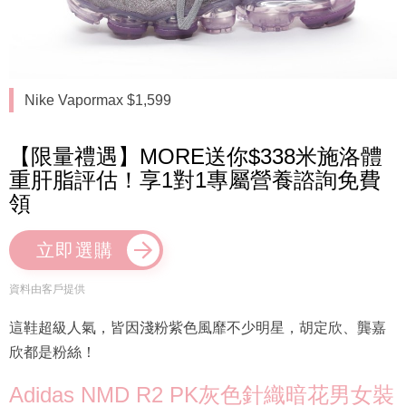
Nike Vapormax $1,599
【限量禮遇】MORE送你$338米施洛體
重肝脂評估！享1對1專屬營養諮詢免費
領
立即選購
資料由客戶提供
這鞋超級人氣，皆因淺粉紫色風靡不少明星，胡定欣、龔嘉
欣都是粉絲！
Adidas NMD R2 PK灰色針織暗花男女裝