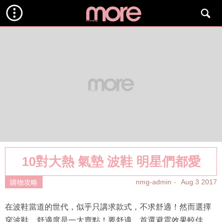
10對大熱 氣墊 波鞋 明星們都愛
nmg-admin
Aug 3 2017
購物攻略
在波鞋當道的世代，似乎只講求款式，不求舒適！然而選擇
穿波鞋，舒適度是一大賣點！要舒適，首選避震效果較佳