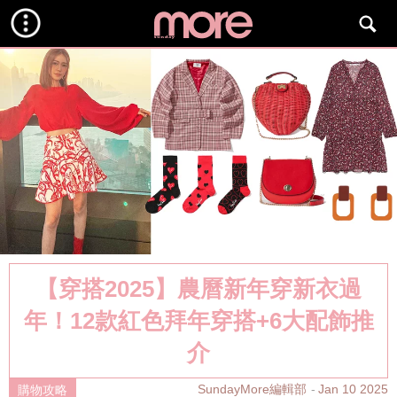
【穿搭2025】農曆新年穿新衣過
年！12款紅色拜年穿搭+6大配飾推
介
SundayMore編輯部
Jan 10 2025
購物攻略