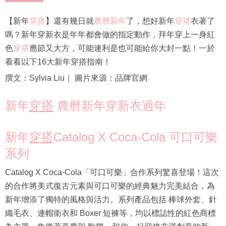
【新年
穿搭
】還有幾日就
農曆新年
了，想好新年
穿搭
衣著了
嗎？新年穿新衣是年年都會做的指定動作，拜年穿上一身紅
色
穿搭
應節又大方，可能連利是也可能給你大封一點！一於
看看以下16大新年穿搭指南！
撰文：Sylvia Liu｜ 圖片來源：品牌官網
新年
穿搭
農曆新年穿新衣過年
新年
穿搭
Catalog X Coca-Cola 可口可樂
系列
Catalog X Coca-Cola「可口可樂」合作系列驚喜登場！這次
的合作將美式復古元素與可口可樂的經典魅力完美結合，為
新年增添了獨特的風格與活力。系列產品包括 棒球外套、針
織毛衣、連帽衛衣和 Boxer 短褲等，均以標誌性的紅色商標