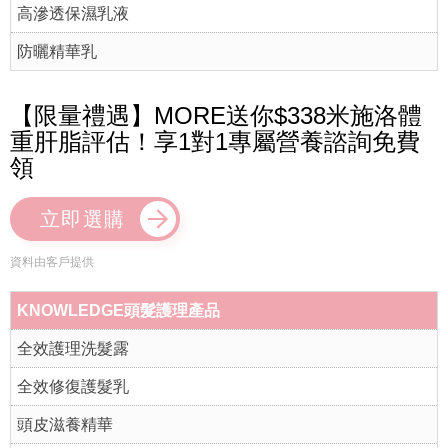
防曬精華乳
【限量禮遇】MORE送你$338米施洛體
重肝脂評估！享1對1專屬營養諮詢免費
領
立即選購
資料由客戶提供
KNOWLEDGE頭髮護理產品
全效護理洗髮露
全效修復護髮乳
頭皮滋養精華
免沖洗護髮油