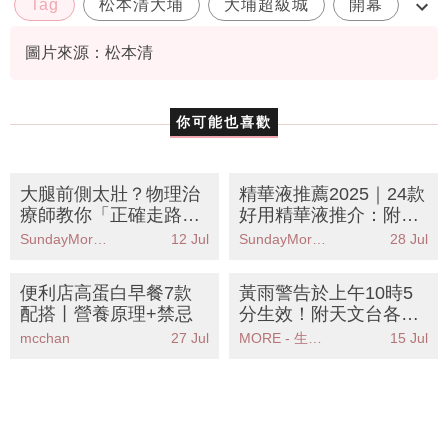
地址
圖片來源：松本清
你可能也喜歡
大腿前側太壯？物理治
精華液推薦2025｜24款
療師教你「正確走路」
好用精華液推介：附精
丨6個動作KO假性粗腿
華液正確用法及使用順
SundayMore編輯部
12 Jul
SundayMore編輯部
28 Jul
告別大象腿
序
便利店高蛋白早餐7款
黃雨警告於上午10時5
配搭丨營養原理+禁忌
分生效！附天文台各區
雨量分佈圖
mcchan
27 Jul
MORE - 生活品味
15 Jul