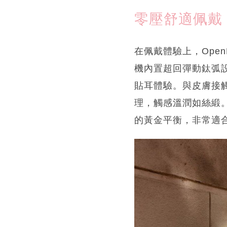
零壓舒適佩戴
在佩戴體驗上，Ope
機內置超回彈動鈦弧設
貼耳體驗。與皮膚接
理，觸感溫潤如絲緞
的黃金平衡，非常適