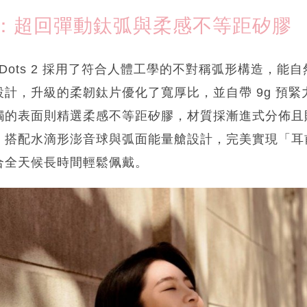
：超回彈動鈦弧與柔感不等距矽膠
nDots 2 採用了符合人體工學的不對稱弧形構造，能
計，升級的柔韌鈦片優化了寬厚比，並自帶 9g 預
觸的表面則精選柔感不等距矽膠，材質採漸進式分佈且
。搭配水滴形澎音球與弧面能量艙設計，完美實現「耳
合全天候長時間輕鬆佩戴。