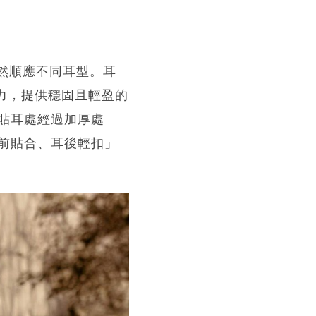
自然順應不同耳型。耳
緊力，提供穩固且輕盈的
貼耳處經過加厚處
前貼合、耳後輕扣」