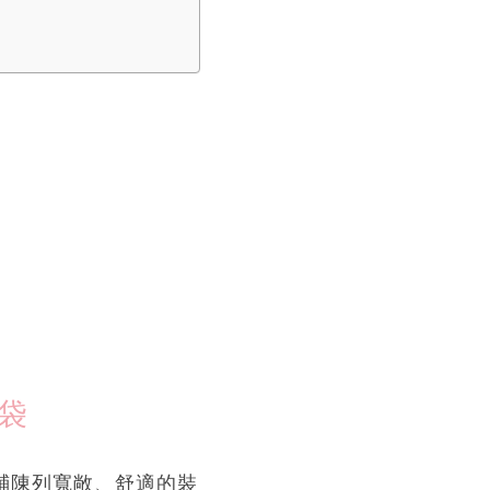
手袋
店鋪陳列寬敞、舒適的裝