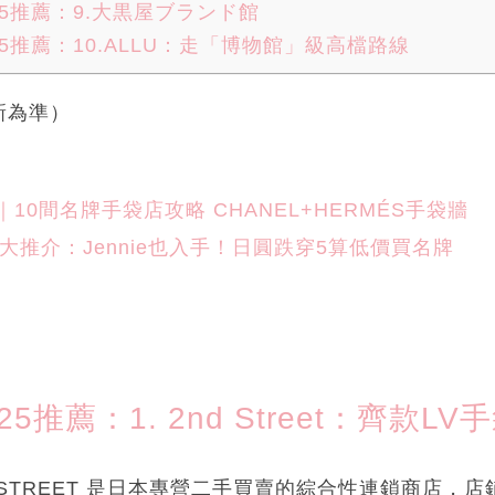
25推薦：9.大黒屋ブランド館
5推薦：10.ALLU：走「博物館」級高檔路線
新為準）
｜10間名牌手袋店攻略 CHANEL+HERMÉS手袋牆
大推介：Jennie也入手！日圓跌穿5算低價買名牌
5推薦：1. 2nd Street：齊款LV
d STREET 是日本專營二手買賣的綜合性連鎖商店，