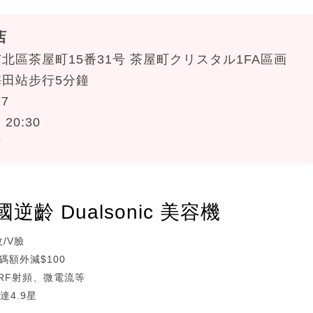
店
北區茶屋町15番31号 茶屋町クリスタル1FA區画
田站步行5分鐘
77
20:30
站
齡 Dualsonic 美容機
/V臉
碼額外減$100
、RF射頻、微電流等
達4.9星