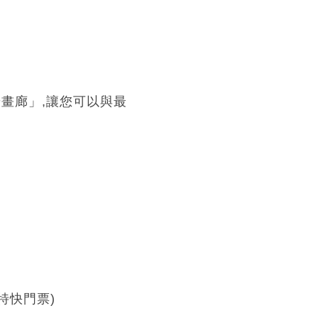
n 神奇畫廊」,讓您可以與最
日特快門票)