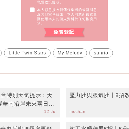
私隱政策聲明。
本人願意接收新傳媒集團的最新消息
及其他宣傳資訊，本人同意新傳媒集
團使用本人的個人資料於任何推廣用
途。
Little Twin Stars
My Melody
sanrio
天文台特別天氣提示：天
壓力肚與脹氣肚丨8招
響華南沿岸未來兩日有
12 Jul
mcchan
改善虎背熊腰露肩更顯
放工水腫伸展5招丨5