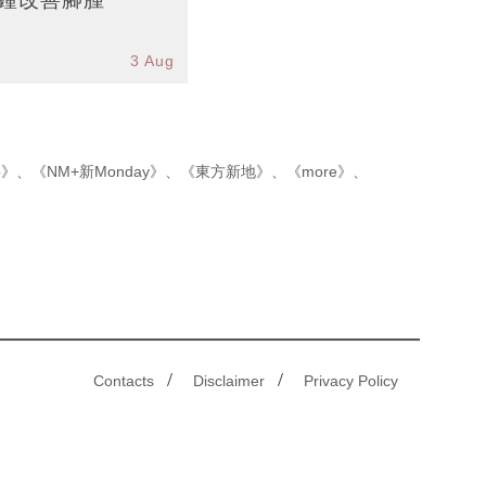
3 Aug
p》
、
《NM+新Monday》
、
《東方新地》
、
《more》
、
/
/
Contacts
Disclaimer
Privacy Policy