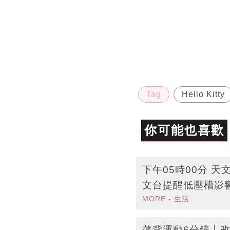
Tag
Hello Kitty
你可能也喜歡
下午05時00分 
文台提醒低壓槽影
MORE - 生活品味
狂風雷暴
薄背運動6分鐘丨