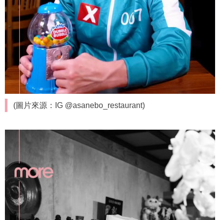
(圖片來源：IG @asanebo_restaurant)