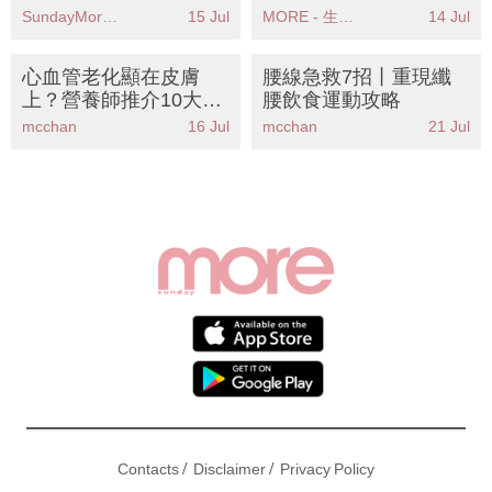
全球變「公仔帝國」
SundayMore編輯部
15 Jul
MORE - 生活品味
14 Jul
心血管老化顯在皮膚
腰線急救7招丨重現纖
上？營養師推介10大抗
腰飲食運動攻略
氧化飲食丨逆齡護心兼
mcchan
16 Jul
mcchan
21 Jul
美肌！
/
/
Contacts
Disclaimer
Privacy Policy