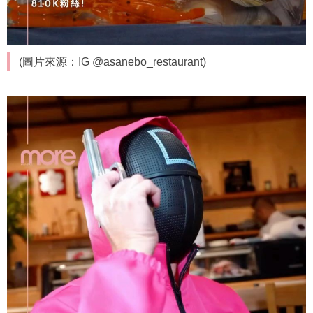
(圖片來源：IG @asanebo_restaurant)