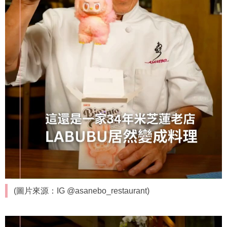
(圖片來源：IG @asanebo_restaurant)