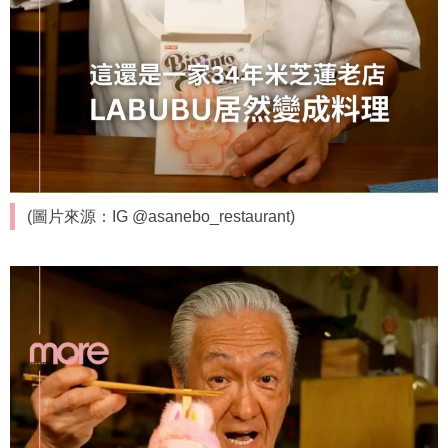
(圖片來源：IG @asanebo_restaurant)