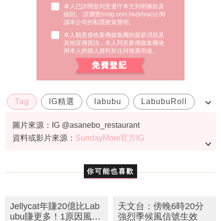
本人已詳閱並同意遵守本文列明條款及
細則。 請瀏覽(
nmg.com.hk/privacy
) 閱
讀本公司的私隱政策聲明。
本人願意接收新傳媒集團的最新消息及
其他宣傳資訊，本人同意新傳媒集團使
用本人的個人資料於任何推廣用途。
Tag
IG精選
labubu
LabubuRoll
公仔
圖片來源：IG @asanebo_restaurant
資料或影片來源：
SundayMore官方IG
你可能也喜歡
Jellycat年賺20億比Lab
天文台：傍晚6時20分
ubu賺更多！1原因風靡
強烈季候風信號生效