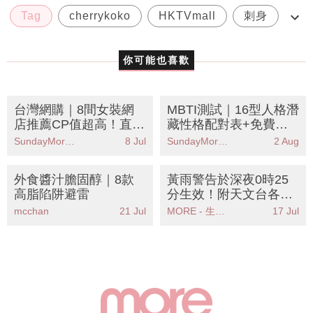
Tag
cherrykoko
HKTVmall
刺身
日本
你可能也喜歡
台灣網購｜8間女裝網
MBTI測試｜16型人格潛
店推薦CP值超高！直送
藏性格配對表+免費職
香港隨時增文青感！
業性格測驗
SundayMore編輯部
8 Jul
SundayMore編輯部
2 Aug
外食醬汁膽固醇｜8款
黃雨警告於深夜0時25
高脂陷阱避雷
分生效！附天文台各區
雨量分佈圖
mcchan
21 Jul
MORE - 生活品味
17 Jul