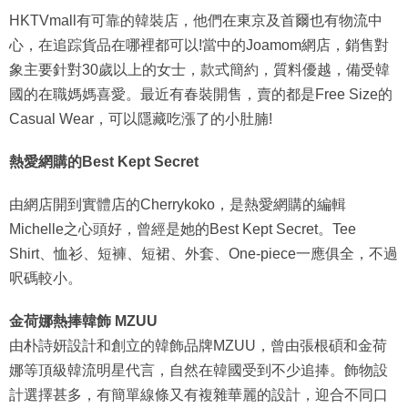
HKTVmall有可靠的韓裝店，他們在東京及首爾也有物流中
心，在追踪貨品在哪裡都可以!當中的Joamom網店，銷售對
象主要針對30歲以上的女士，款式簡約，質料優越，備受韓
國的在職媽媽喜愛。最近有春裝開售，賣的都是Free Size的
Casual Wear，可以隱藏吃漲了的小肚腩!
熱愛網購的Best Kept Secret
由網店開到實體店的Cherrykoko，是熱愛網購的編輯
Michelle之心頭好，曾經是她的Best Kept Secret。Tee
Shirt、恤衫、短褲、短裙、外套、One-piece一應俱全，不過
呎碼較小。
金荷娜熱捧韓飾 MZUU
由朴詩妍設計和創立的韓飾品牌MZUU，曾由張根碩和金荷
娜等頂級韓流明星代言，自然在韓國受到不少追捧。飾物設
計選擇甚多，有簡單線條又有複雜華麗的設計，迎合不同口