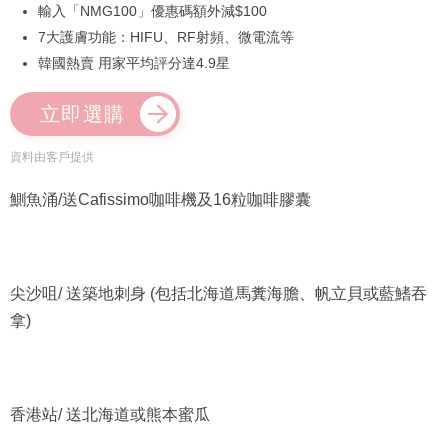
輸入「NMG100」優惠碼額外減$100
7大護膚功能：HIFU、RF射頻、微電流等
韓國熱賣 用家平均評分達4.9星
立即選購
資料由客戶提供
鰂魚涌/送Cafissimo咖啡機及16粒咖啡膠囊
尖沙咀/ 送築地刺身 (包括北海道馬糞海膽、帆立貝或藍鰭吞
拿)
香港站/ 送北海道或熊本蜜瓜