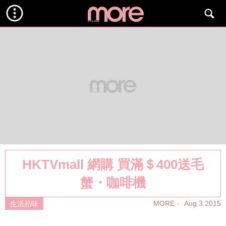
HKTVmall 網購 買滿＄400送毛
蟹・咖啡機
MORE
Aug 3 2015
生活品味