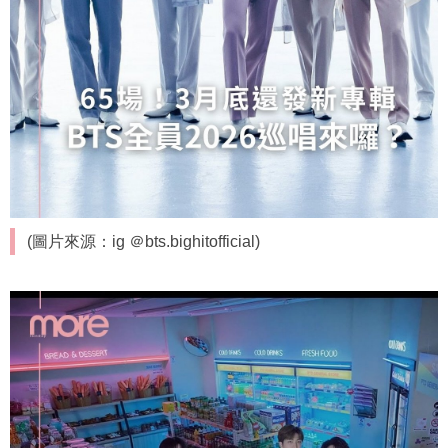
(圖片來源：ig ＠bts.bighitofficial)