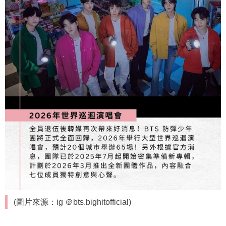
(圖片來源：ig ＠bts.bighitofficial)