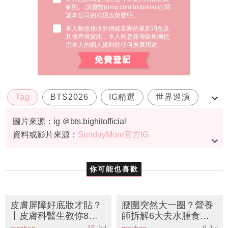
細則。 請瀏覽(
nmg.com.hk/privacy
) 閱
讀本公司的私隱政策聲明。
本人願意接收新傳媒集團的最新消息及
其他宣傳資訊，本人同意新傳媒集團使
用本人的個人資料於任何推廣用途。
Tag
BTS2026
IG精選
世界巡演
防彈少年團回歸
圖片來源：ig ＠bts.bighitofficial
資料或影片來源：
SundayMore官方IG
你可能也喜歡
皮膚屏障好底妝才貼？
腰圍突然大一圈？營養
丨皮膚科醫生教你8大
師拆解6大去水腫食物
妝前修復攻略 告別浮粉
丨KO腸胃脹氣告別假肚