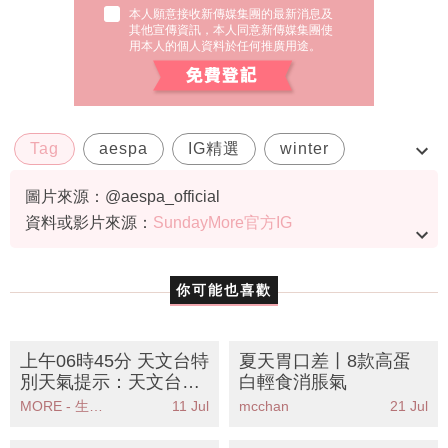
其他宣傳資訊，本人同意新傳媒集團使
用本人的個人資料於任何推廣用途。
Tag
aespa
IG精選
winter
에스파
圖片來源：@aespa_official
資料或影片來源：
SundayMore官方IG
你可能也喜歡
上午06時45分 天文台特
夏天胃口差丨8款高蛋
別天氣提示：天文台發
白輕食消脹氣
出酷熱天氣警告市民需
MORE - 生活品味
11 Jul
mcchan
21 Jul
注意防暑措施
上午03時00分 天文台特
黎姿、李若彤、鍾麗緹