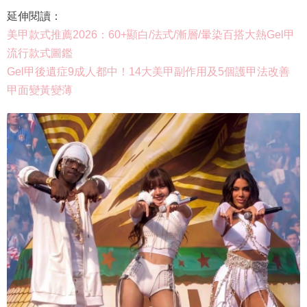
延伸閱讀：
美甲款式推薦2026：60+顯白/法式/漸層/暈染百搭大熱Gel甲
流行款式圖鑑
Gel甲後遺症9成人都中！14大美甲副作用及5個護甲法改善
甲面變黃變薄