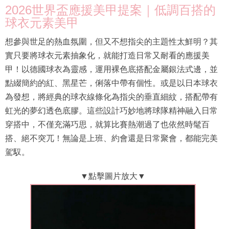
2026世界盃應援美甲提案｜低調百搭的
球衣元素美甲
想參與世足的熱血氛圍，但又不想指尖的主題性太鮮明？其
實只要將球衣元素抽象化，就能打造日常又耐看的應援美
甲！以德國球衣為靈感，運用裸色底搭配金屬銀法式邊，並
點綴簡約的紅、黑星芒，俐落中帶有個性。或是以日本球衣
為發想，將經典的球衣線條化為指尖的垂直細紋，搭配帶有
虹光的夢幻透色底膠。這些設計巧妙地將球隊精神融入日常
穿搭中，不僅充滿巧思，就算比賽熱潮過了也依然時髦百
搭、絕不突兀！無論是上班、約會還是日常聚會，都能完美
駕馭。