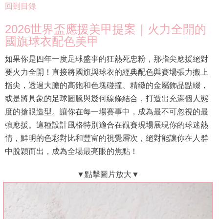
回到目錄
2026世界盃應援美甲提案｜火力全開的
國旗球衣配色美甲
如果你是四年一度足球盛事的狂熱死忠粉，那指尖應援絕對
要火力全開！直接將國旗與球衣的經典配色與賽場張力搬上
指尖，透過大膽的高飽和色塊碰撞、精緻的金屬飾品點綴，
或是將具象的足球圖騰與幾何線條結合，打造出充滿個人態
度的搶眼造型。讓你在每一場賽事中，成為最不可忽視的最
強應援。這種設計風格特別適合在觀賽現場展現你的球迷熱
情，鮮明的色彩對比和豐富的視覺層次，絕對能讓你在人群
中脫穎而出，成為全場最亮眼的焦點！