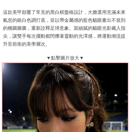
這款美甲顛覆了常見的黑白棋盤格設計，大膽選用充滿未來
氣息的銀白色調打底，並以帶金屬感的藍色貓眼畫出不規則
的橢圓圖騰，重新詮釋足球意象。當細膩的貓眼光影藏入指
尖，讓雙手每次擺動都閃爍著靈動的光澤感，將運動潮流提
升至前衛的美學層次。