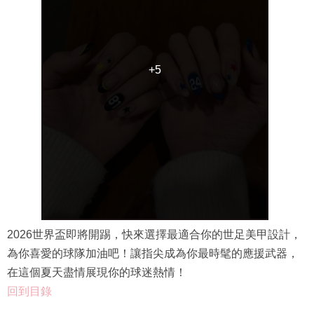
+5
+5
2026世界盃即將開踢，快來選擇最適合你的世足美甲設計，
為你喜愛的球隊加油吧！讓指尖成為你最時髦的應援武器，
在這個夏天盡情展現你的球迷熱情！
回到目錄