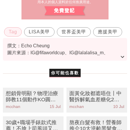
用本人的個人資料於任何推廣用途。
Tag
LISA美甲
世界盃美甲
應援美甲
撰文：Echo Cheung
圖片來源：IG@fifaworldcup、IG@lalalalisa_m、
IG@ohexpress、IG@nailsbyemvictoria、RED@那边、
RED@美甲主理人、IG@nailed_by_valle、RED@让你
你可能也喜歡
成为看球最靓的崽_5_901第一侦查园、
IG@byjuanalvear
想鎖骨明顯？物理治療
面黃化妝都遮唔住丨中
師教11個動作KO圓肩
醫拆解氣血差糖化2大
厚背丨告別胸小肌斜方
元兇！附8大養血食物
mcchan
15 Jul
mcchan
10 Jul
肌緊繃重現一字鎖骨
＋3款急救湯水食譜
30歲+職場手錶款式推
熬夜白髮有救！營養師
薦！不搶上司風頭又突
推介10大逆齡黑髮食物