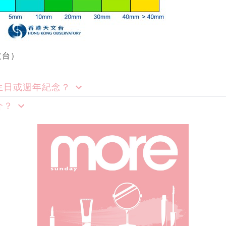
文台）
生日或週年紀念？
介？