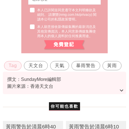
本人已詳閱並同意遵守本文列明條款及
細則。 請瀏覽(
nmg.com.hk/privacy
) 閱
讀本公司的私隱政策聲明。
本人願意接收新傳媒集團的最新消息及
其他宣傳資訊，本人同意新傳媒集團使
用本人的個人資料於任何推廣用途。
Tag
天文台
天氣
暴雨警告
黃雨
撰文：SundayMore編輯部
圖片來源：香港天文台
資料或影片來源：
香港天文台
你可能也喜歡
黃雨警告於清晨6時40
黃雨警告於清晨6時10