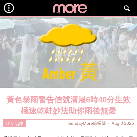
黃色暴雨警告信號清晨6時40分生效
極速乾鞋妙法助你雨後無憂
SundayMore編輯部
Aug 3 2026
生活品味