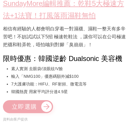
SundayMore編輯推薦：乾鞋5大極速方
法+1法寶！打風落雨濕鞋無怕
相信有經驗的人都會明白穿着一對濕襪、濕鞋一整天有多辛
苦吧！不妨試試以下5招 極速乾鞋法 ，讓你可以在公司極速
把襪和鞋弄乾，唔怕噏到對腳「臭崩崩」！
限時優惠：韓國逆齡 Dualsonic 美容機
素人實測 去眼袋/淡眼紋/V臉
輸入「NMG100」優惠碼額外減$100
7大護膚功能：HIFU、RF射頻、微電流等
韓國熱賣 用家平均評分達4.9星
立即選購
資料由客戶提供